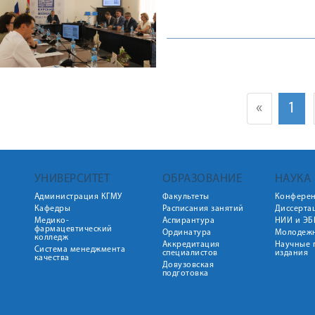
«
1
УНИВЕРСИТЕТ
ОБРАЗОВАНИЕ
НАУКА
Администрация КГМУ
Факультеты
Конфере
Кафедры
Расписания занятий
Диссерта
Медико-
Аспирантура
НИИ и ЭБ
фармацевтический
Ординатура
Молодежн
колледж
Аккредитация
Научные 
Система менеджмента
специалистов
издания
качества
Довузовская
подготовка