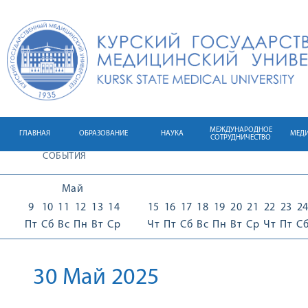
МЕЖДУНАРОДНОЕ
ГЛАВНАЯ
ОБРАЗОВАНИЕ
НАУКА
МЕД
СОТРУДНИЧЕСТВО
СОБЫТИЯ
Май
9
10
11
12
13
14
15
16
17
18
19
20
21
22
23
2
Пт
Сб
Вс
Пн
Вт
Ср
Чт
Пт
Сб
Вс
Пн
Вт
Ср
Чт
Пт
С
30 Май 2025