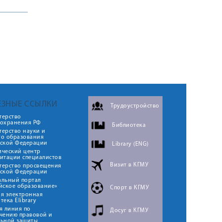
ЕЗНЫЕ ССЫЛКИ
Трудоустройство
терство
оохранения РФ
Библиотека
ерство науки и
го образования
йской Федерации
Library (ENG)
ический центр
итации специалистов
Визит в КГМУ
терство просвещения
йской Федерации
альный портал
йское образование»
Спорт в КГМУ
я электронная
тека Elibrary
я линия по
Досуг в КГМУ
чению правовой и
льной защиты