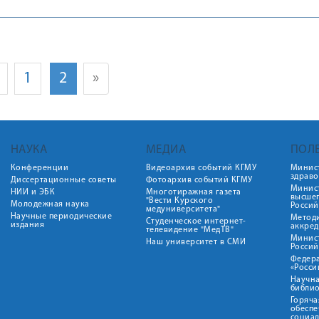
1
2
»
НАУКА
МЕДИА
ПОЛ
Конференции
Видеоархив событий КГМУ
Минис
здрав
Диссертационные советы
Фотоархив событий КГМУ
Минист
НИИ и ЭБК
Многотиражная газета
высше
"Вести Курского
Молодежная наука
Росси
медуниверситета"
Научные периодические
Метод
Студенческое интернет-
издания
аккред
телевидение "МедТВ"
Минис
Наш университет в СМИ
Росси
Федер
«Росси
Научна
библио
Горяча
обеспе
социа