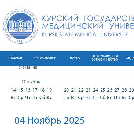
МЕЖДУНАРОДНОЕ
ГЛАВНАЯ
ОБРАЗОВАНИЕ
НАУКА
МЕД
СОТРУДНИЧЕСТВО
СОБЫТИЯ
Октябрь
14
15
16
17
18
19
20
21
22
23
24
25
26
27
28
29
Вт
Ср
Чт
Пт
Сб
Вс
Пн
Вт
Ср
Чт
Пт
Сб
Вс
Пн
Вт
С
04 Ноябрь 2025