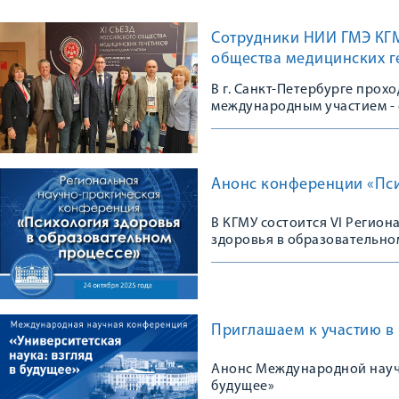
Сотрудники НИИ ГМЭ КГМУ
общества медицинских г
В г. Санкт-Петербурге прох
международным участием - 
сообщества
Анонс конференции «Пси
В КГМУ состоится VI Регио
здоровья в образовательно
Приглашаем к участию в
Анонс Международной научн
будущее»