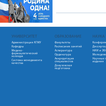
УНИВЕРСИТЕТ
ОБРАЗОВАНИЕ
НАУКА
Администрация КГМУ
Факультеты
Конфере
Кафедры
Расписания занятий
Диссерта
Медико-
Аспирантура
НИИ и ЭБ
фармацевтический
Ординатура
Молодежн
колледж
Аккредитация
Научные 
Система менеджмента
специалистов
издания
качества
Довузовская
подготовка