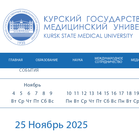
МЕЖДУНАРОДНОЕ
ГЛАВНАЯ
ОБРАЗОВАНИЕ
НАУКА
МЕД
СОТРУДНИЧЕСТВО
СОБЫТИЯ
Ноябрь
4
5
6
7
8
9
10
11
12
13
14
15
16
17
18
19
Вт
Ср
Чт
Пт
Сб
Вс
Пн
Вт
Ср
Чт
Пт
Сб
Вс
Пн
Вт
С
25 Ноябрь 2025