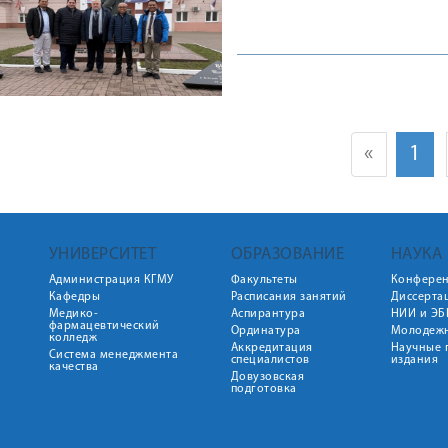
«
1
УНИВЕРСИТЕТ
ОБРАЗОВАНИЕ
НАУКА
Администрация КГМУ
Факультеты
Конфере
Кафедры
Расписания занятий
Диссерта
Медико-
Аспирантура
НИИ и ЭБ
фармацевтический
Ординатура
Молодежн
колледж
Аккредитация
Научные 
Система менеджмента
специалистов
издания
качества
Довузовская
подготовка