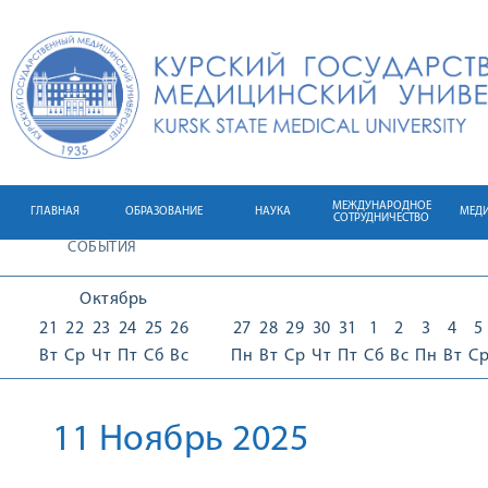
МЕЖДУНАРОДНОЕ
ГЛАВНАЯ
ОБРАЗОВАНИЕ
НАУКА
МЕД
СОТРУДНИЧЕСТВО
СОБЫТИЯ
Октябрь
21
22
23
24
25
26
27
28
29
30
31
1
2
3
4
5
Вт
Ср
Чт
Пт
Сб
Вс
Пн
Вт
Ср
Чт
Пт
Сб
Вс
Пн
Вт
С
11 Ноябрь 2025