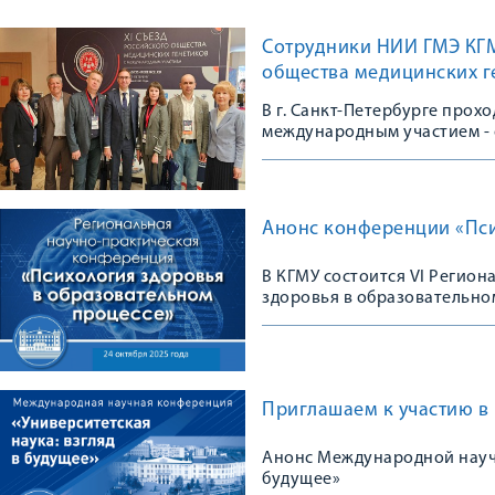
Сотрудники НИИ ГМЭ КГМУ
общества медицинских г
В г. Санкт-Петербурге прох
международным участием - 
сообщества
Анонс конференции «Пси
В КГМУ состоится VI Регио
здоровья в образовательно
Приглашаем к участию в
Анонс Международной научн
будущее»