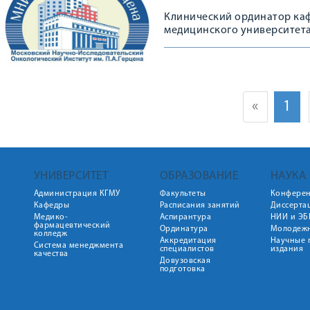
Клинический ординатор каф
медицинского университета
Герцена
«
1
УНИВЕРСИТЕТ
ОБРАЗОВАНИЕ
НАУКА
Администрация КГМУ
Факультеты
Конфере
Кафедры
Расписания занятий
Диссерта
Медико-
Аспирантура
НИИ и ЭБ
фармацевтический
Ординатура
Молодежн
колледж
Аккредитация
Научные 
Система менеджмента
специалистов
издания
качества
Довузовская
подготовка