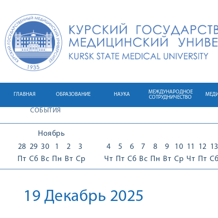
МЕЖДУНАРОДНОЕ
ГЛАВНАЯ
ОБРАЗОВАНИЕ
НАУКА
МЕД
СОТРУДНИЧЕСТВО
СОБЫТИЯ
Ноябрь
28
29
30
1
2
3
4
5
6
7
8
9
10
11
12
1
Пт
Сб
Вс
Пн
Вт
Ср
Чт
Пт
Сб
Вс
Пн
Вт
Ср
Чт
Пт
С
19 Декабрь 2025