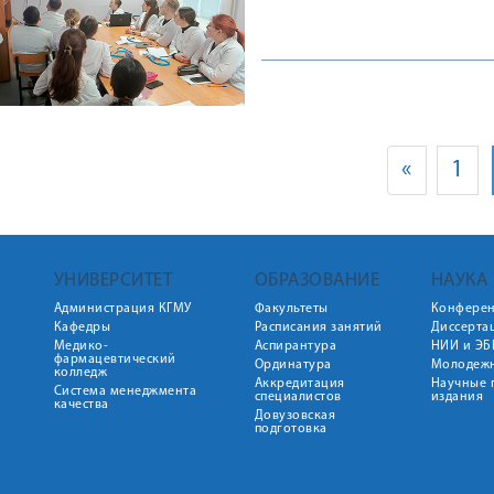
«
1
УНИВЕРСИТЕТ
ОБРАЗОВАНИЕ
НАУКА
Администрация КГМУ
Факультеты
Конфере
Кафедры
Расписания занятий
Диссерта
Медико-
Аспирантура
НИИ и ЭБ
фармацевтический
Ординатура
Молодежн
колледж
Аккредитация
Научные 
Система менеджмента
специалистов
издания
качества
Довузовская
подготовка