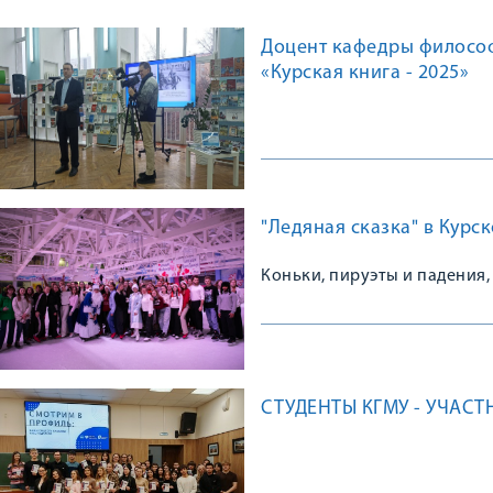
Доцент кафедры философ
«Курская книга - 2025»
"Ледяная сказка" в Кур
Коньки, пируэты и падения,
СТУДЕНТЫ КГМУ - УЧАС