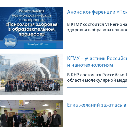
Анонс конференции «Пси
В КГМУ состоится VI Регио
здоровья в образовательно
КГМУ – участник Россий
и нанотехнологиям
В КНР состоялся Российско
области молекулярной мед
Ёлка желаний зажглась в