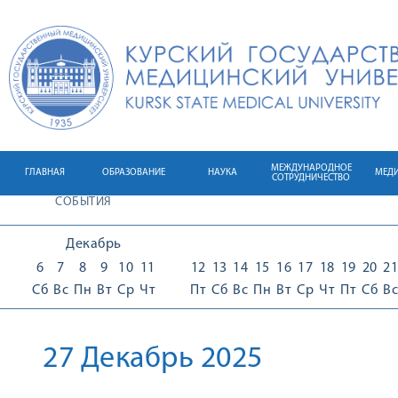
МЕЖДУНАРОДНОЕ
ГЛАВНАЯ
ОБРАЗОВАНИЕ
НАУКА
МЕД
СОТРУДНИЧЕСТВО
СОБЫТИЯ
Декабрь
6
7
8
9
10
11
12
13
14
15
16
17
18
19
20
21
Сб
Вс
Пн
Вт
Ср
Чт
Пт
Сб
Вс
Пн
Вт
Ср
Чт
Пт
Сб
Вс
27 Декабрь 2025