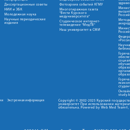
здрав
Диссертационные советы
Фотоархив событий КГМУ
Минист
НИИ и ЭБК
Многотиражная газета
высше
"Вести Курского
Молодежная наука
Росси
медуниверситета"
Научные периодические
Метод
Студенческое интернет-
издания
аккред
телевидение "МедТВ"
Минис
Наш университет в СМИ
Росси
Федер
«Росси
Научна
библио
Горяча
обеспе
социа
обуча
образ
орган
образ
Горяча
психо
студен
Онлай
study.
ии
Экстренная информация
Copyright © 2002-2025 Курский государс
университет При использовании материал
обязательна. Powered by Web Med Team©, 