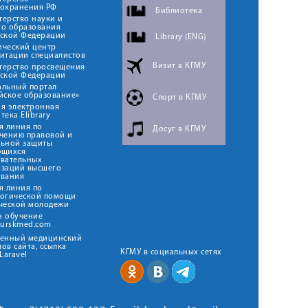
оохранения РФ
Библиотека
ерство науки и
го образования
йской Федерации
Library (ENG)
ический центр
итации специалистов
Визит в КГМУ
терство просвещения
йской Федерации
альный портал
йское образование»
Спорт в КГМУ
я электронная
тека Elibrary
я линия по
Досуг в КГМУ
чению правовой и
льной защиты
ющихся
овательных
изаций высшего
ования
я линия по
логической помощи
ческой молодежи
н обучение
kurskmed.com
твенный медицинский
ов сайта, ссылка
КГМУ в социальных сетях
Laravel