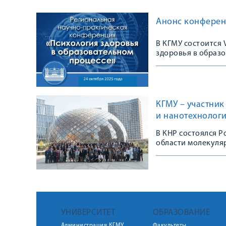
Анонс конферен
В КГМУ состоится
здоровья в образ
КГМУ – участни
и нанотехнолог
В КНР состоялся 
области молекуля
УНИВЕРСИТЕТ
ОБРАЗОВАНИЕ
Администрация КГМУ
Факультеты