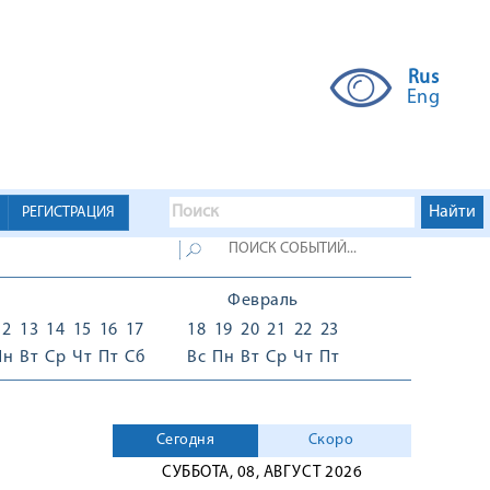
Rus
Eng
РЕГИСТРАЦИЯ
Февраль
12
13
14
15
16
17
18
19
20
21
22
23
Пн
Вт
Ср
Чт
Пт
Сб
Вс
Пн
Вт
Ср
Чт
Пт
Сегодня
Скоро
СУББОТА, 08, АВГУСТ 2026