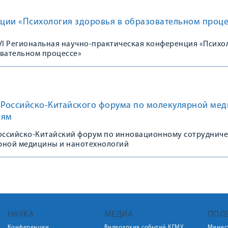
ции «Психология здоровья в образовательном проце
 VI Региональная научно-практическая конференция «Психо
овательном процессе»
к Российско-Китайского форума по молекулярной ме
иям
Российско-Китайский форум по инновационному сотрудниче
рной медицины и нанотехнологий
НАУКА
МЕДИА
ПОЛ
Конференции
Видеоархив событий КГМУ
Минис