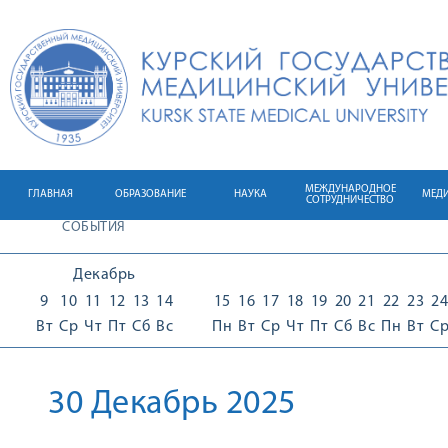
МЕЖДУНАРОДНОЕ
ГЛАВНАЯ
ОБРАЗОВАНИЕ
НАУКА
МЕД
СОТРУДНИЧЕСТВО
СОБЫТИЯ
Декабрь
9
10
11
12
13
14
15
16
17
18
19
20
21
22
23
24
Вт
Ср
Чт
Пт
Сб
Вс
Пн
Вт
Ср
Чт
Пт
Сб
Вс
Пн
Вт
С
30 Декабрь 2025