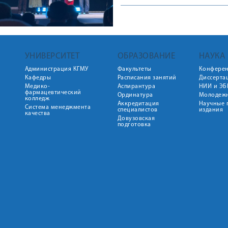
УНИВЕРСИТЕТ
ОБРАЗОВАНИЕ
НАУКА
Администрация КГМУ
Факультеты
Конфере
Кафедры
Расписания занятий
Диссерта
Медико-
Аспирантура
НИИ и ЭБ
фармацевтический
Ординатура
Молодежн
колледж
Аккредитация
Научные 
Система менеджмента
специалистов
издания
качества
Довузовская
подготовка