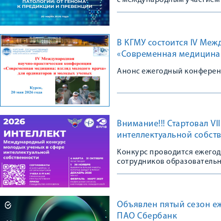
с международным участием
В КГМУ состоится IV Ме
«Современная медицина:
Анонс ежегодный конферен
Внимание!!! Стартовал V
интеллектуальной собст
Конкурс проводится ежегодн
сотрудников образовательн
организаций в возрасте до 3
Объявлен пятый сезон е
ПАО Сбербанк