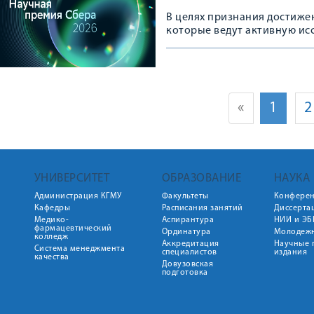
В целях признания достиже
которые ведут активную ис
новые перспективы развития
«
1
2
УНИВЕРСИТЕТ
ОБРАЗОВАНИЕ
НАУКА
Администрация КГМУ
Факультеты
Конфере
Кафедры
Расписания занятий
Диссерта
Медико-
Аспирантура
НИИ и ЭБ
фармацевтический
Ординатура
Молодежн
колледж
Аккредитация
Научные 
Система менеджмента
специалистов
издания
качества
Довузовская
подготовка