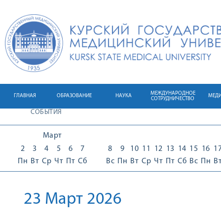
МЕЖДУНАРОДНОЕ
ГЛАВНАЯ
ОБРАЗОВАНИЕ
НАУКА
МЕД
СОТРУДНИЧЕСТВО
СОБЫТИЯ
Март
2
3
4
5
6
7
8
9
10
11
12
13
14
15
16
1
Пн
Вт
Ср
Чт
Пт
Сб
Вс
Пн
Вт
Ср
Чт
Пт
Сб
Вс
Пн
В
23 Март 2026