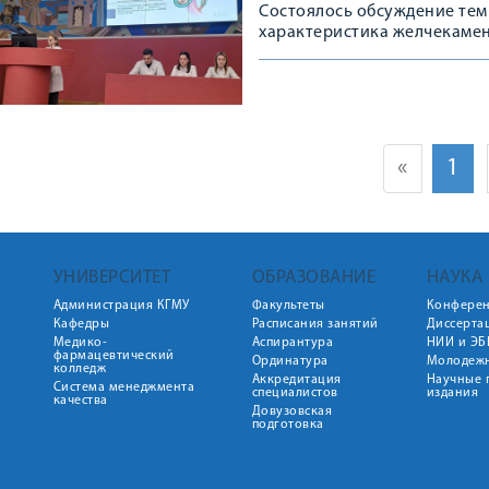
Состоялось обсуждение тем
характеристика желчекамен
«
1
УНИВЕРСИТЕТ
ОБРАЗОВАНИЕ
НАУКА
Администрация КГМУ
Факультеты
Конфере
Кафедры
Расписания занятий
Диссерта
Медико-
Аспирантура
НИИ и ЭБ
фармацевтический
Ординатура
Молодежн
колледж
Аккредитация
Научные 
Система менеджмента
специалистов
издания
качества
Довузовская
подготовка