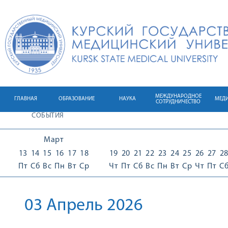
МЕЖДУНАРОДНОЕ
ГЛАВНАЯ
ОБРАЗОВАНИЕ
НАУКА
МЕД
СОТРУДНИЧЕСТВО
СОБЫТИЯ
Март
13
14
15
16
17
18
19
20
21
22
23
24
25
26
27
2
Пт
Сб
Вс
Пн
Вт
Ср
Чт
Пт
Сб
Вс
Пн
Вт
Ср
Чт
Пт
С
03 Апрель 2026