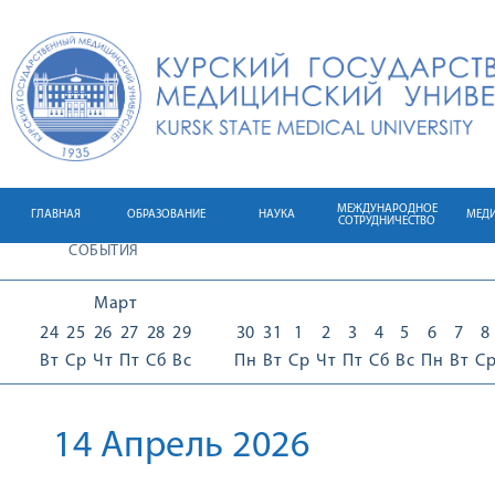
МЕЖДУНАРОДНОЕ
ГЛАВНАЯ
ОБРАЗОВАНИЕ
НАУКА
МЕД
СОТРУДНИЧЕСТВО
СОБЫТИЯ
Март
24
25
26
27
28
29
30
31
1
2
3
4
5
6
7
8
Вт
Ср
Чт
Пт
Сб
Вс
Пн
Вт
Ср
Чт
Пт
Сб
Вс
Пн
Вт
С
14 Апрель 2026