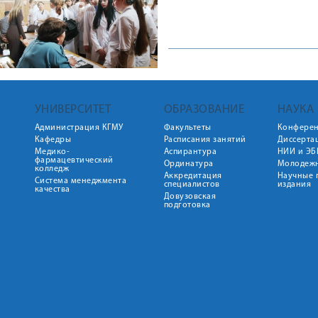
УНИВЕРСИТЕТ
ОБРАЗОВАНИЕ
НАУКА
Администрация КГМУ
Факультеты
Конфере
Кафедры
Расписания занятий
Диссерта
Медико-
Аспирантура
НИИ и ЭБ
фармацевтический
Ординатура
Молодежн
колледж
Аккредитация
Научные 
Система менеджмента
специалистов
издания
качества
Довузовская
подготовка