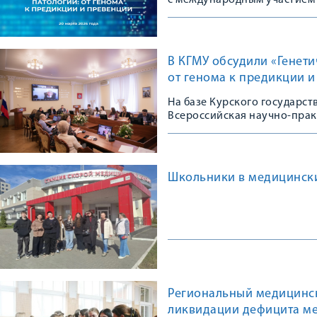
с международным участием
В КГМУ обсудили «Генет
от генома к предикции 
На базе Курского государс
Всероссийская научно-пра
Школьники в медицински
Региональный медицинск
ликвидации дефицита ме