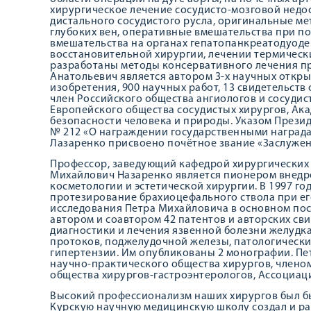
хирургическое лечение сосудисто-мозговой недо
дистального сосудистого русла, оригинальные м
глубоких вен, оперативные вмешательства при п
вмешательства на органах гепатопанкреатодуоде
восстановительной хирургии, лечении термически
разработаны методы консервативного лечения п
Анатольевич является автором 3-х научных открыт
изобретения, 900 научных работ, 13 свидетельств
член Российского общества ангиологов и сосудис
Европейского общества сосудистых хирургов, Ак
безопасности человека и природы. Указом Презид
№ 212 «О награждении государственными награда
Лазаренко присвоено почётное звание «Заслужен
Профессор, заведующий кафедрой хирургических 
Михайлович Назаренко является пионером внедре
косметологии и эстетической хирургии. В 1997 г
протезирование брахиоцефального ствола при е
исследования Петра Михайловича в основном по
автором и соавтором 42 патентов и авторских св
диагностики и лечения язвенной болезни желудк
протоков, поджелудочной железы, патологически
гипертензии. Им опубликованы 2 монографии. Пе
научно-практического общества хирургов, члено
общества хирургов-гастроэнтерологов, Ассоциац
Высокий профессионализм наших хирургов был бы
Курскую научную медицинскую школу создал и ра