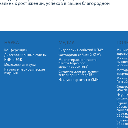
нальных достижений, успехов в вашей благородной
НАУКА
МЕДИА
ПОЛ
Конференции
Видеоархив событий КГМУ
Минис
здрав
Диссертационные советы
Фотоархив событий КГМУ
Минист
НИИ и ЭБК
Многотиражная газета
высше
"Вести Курского
Молодежная наука
Росси
медуниверситета"
Научные периодические
Метод
Студенческое интернет-
издания
аккред
телевидение "МедТВ"
Минис
Наш университет в СМИ
Росси
Федер
«Росси
Научна
библио
Горяча
обеспе
социа
обуча
образ
орган
образ