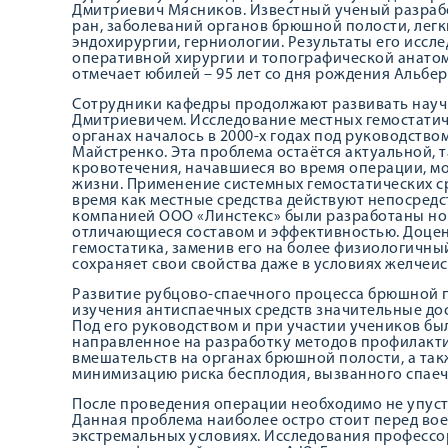
Дмитриевич Мясников. Известный ученый разраб
ран, заболеваний органов брюшной полости, легк
эндохирургии, герниологии. Результаты его иссл
оперативной хирургии и топографической анатоми
отмечает юбилей – 95 лет со дня рождения Альбе
Сотрудники кафедры продолжают развивать науч
Дмитриевичем. Исследование местных гемостатич
органах началось в 2000-х годах под руководство
Майстренко. Эта проблема остаётся актуальной, т
кровотечения, начавшиеся во время операции, м
жизни. Применение системных гемостатических ср
время как местные средства действуют непосредс
компанией ООО «Линстекс» были разработаны нов
отличающиеся составом и эффективностью. Доцен
гемостатика, заменив его на более физиологичны
сохраняет свои свойства даже в условиях желчеис
Развитие рубцово-спаечного процесса брюшной п
изучения антиспаечных средств значительные до
Под его руководством и при участии учеников бы
направленное на разработку методов профилакти
вмешательств на органах брюшной полости, а та
минимизацию риска бесплодия, вызванного спаеч
После проведения операции необходимо не упус
Данная проблема наиболее остро стоит перед во
экстремальных условиях. Исследования профессо