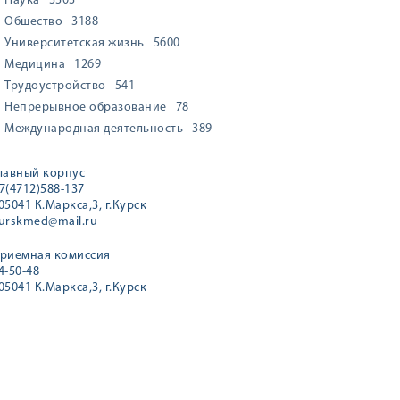
Наука
3303
Общество
3188
Университетская жизнь
5600
Медицина
1269
Трудоустройство
541
Непрерывное образование
78
Международная деятельность
389
лавный корпус
7(4712)588-137
05041 К.Маркса,3, г.Курск
urskmed@mail.ru
риемная комиссия
4-50-48
05041 К.Маркса,3, г.Курск