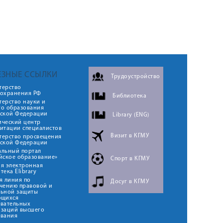
ЕЗНЫЕ ССЫЛКИ
Трудоустройство
терство
оохранения РФ
Библиотека
ерство науки и
го образования
йской Федерации
Library (ENG)
ический центр
итации специалистов
Визит в КГМУ
терство просвещения
йской Федерации
альный портал
йское образование»
Спорт в КГМУ
я электронная
тека Elibrary
я линия по
Досуг в КГМУ
чению правовой и
льной защиты
ющихся
овательных
изаций высшего
ования