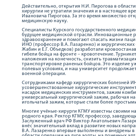
Действительно, открытия Н.И. Пирогова в област
хирургии не утратили значения и в настоящее вре
Ивановича Пирогова. За это время множество от
медицинскую науку.
Специалисты Курского государственного медицин
будущее медицинской отрасли. Инновационные р
здравоохранение и помогают спасать жизни паци
ИНО (профессор В.А. Лазаренко) и хирургических 
Жабин и Е.Г. Объедков) разработали кровоостана
гибели бойца на фронте – кровотечение. Турнике
наложения на конечность, снизить травматизацию
транспортировке раненых бойцов. Это изделие уж
полевых условиях, и наш университет продолжает
военной операции.
Сотрудниками кафедр хирургических болезней И
усовершенствованные хирургические инструмент
насадок медицинских инструментов, зажим комб
универсальный хирургический зажим, рабочая на
игольчатый зажим, которые стали более простыми
Многие учёные-хирурги КГМУ известны своими н
родного края. Ректор КГМУ, профессор, заведующ
Заслуженный врач РФ Виктор Анатольевич Лазаре
внёс значительный вклад в развитие новых напр
В.А. Лазаренко впервые выполнены и внедрены в
области операции на дуге аорты, на почечных ар