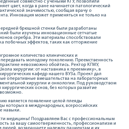
веденные совместно с учеными КГУ, позволили
яет цвет, когда в ране начинается патологический
актической значимостью, сообщая врачу о
нта. Инновация может применяться не только на
передней брюшной стенки были разработаны
ований были изучены инновационные сетчатые
ионов серебра. Эти материалы способствовали
а побочных эффектов, таких как отторжение
огромное количество клинических и
 передавать молодому поколению. Преемственность
й практике невозможно обойтись. Ректор КГМУ,
кола хирургии: от наставника к преемнику», в
хирургических кафедр нашего ВУЗа. Проект дал
ые оперативные вмешательства на лабораторных
ментальной хирургии и онкологии. Под руководством
 хирургических основ, без которых развитие
возможно.
нию является появление целой плеяды
ды которых в международных, всероссийских
е навыки.
асти медицины! Поздравляем Вас с профессиональным
сть за вашу самоотверженность, профессионализм и
и людей, возвращаете надежду пациентам и их