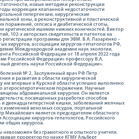
статочности, новые методики реконструкции
етоды коррекции клапанной недостаточности
ортальной гипертензии, хирургические
нальной зоны, в реконструктивной и пластической
х поражений, сепсиса и диабетической стопы,
ри критической ишемии нижних конечностей. Виктор
ий, 102-х авторских свидетельств и патентов на
 о регистрации программы для ЭВМ. В.А. Лазаренко –
тых хирургов, ассоциации хирургов-гепатологов РФ,
адемик Международной академии наук экологии,
ента Российской Федерации от 18 апреля 2022 года
ми Российской Федерации» профессору В.А.
ный деятель науки Российской Федерации».
болезней № 2, Заслуженный врач РФ Петр
ния и развития в области хирургической
оду им впервые в Курской области успешно выполнено
го атеросклеротическом поражении. Научные
священы абдоминальной хирургии. Он является
идетельств, посвященных разработке способов
а и двенадцатиперстной кишки, заболеваний желчных
х изменений венозных сосудов, портальной
тр Михайлович является председателем областного
м Ассоциации хирургов-гепатологов, Российского
ии общих хирургов.
 невозможен без грамотного и опытного учителя.
звивал проректор по науке КГМУ Альберт