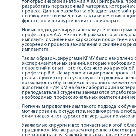
топографической анатомии А.Ю. Григорьяна, про
разработать перевязочный материал, который мен
процесс. Данная разработка обладает высокой пр
необходимости изменения тактики лечения пацие
фронте, но и в хирургических стационарах.
Новые подходы к хирургическому лечению грыж 
профессором А.А. Нетягой. В рамках его исслед
импланты с усиленным каркасом и покрытием из 
ускорению процесса заживления и снижению риск
имплантата.
Таким образом, хирургами КГМУ было накоплено 
экспериментальных знаний, которые необходимо
поколений и опыт – это то, без чего во врачебно
профессор В.А. Лазаренко инициировал проект «Ш
реализации которого участвуют сотрудники всех 
возможность обучающимся выполнять ежемесячн
животных в НИИ ЭМ на базе лаборатории экспери
преподавателей студенты занимаются отработкой
необходимых профессиональных компетенций не
Логичным продолжением такого подхода к обуче
мотивированных студентов, неоднократные побе
олимпиадах и конкурсах подтверждают их высоки
Уважаемые хирурги и все причастные к этой обл
праздником! Мы выражаем искреннюю благодарно
преданность делу. Каждый день вы спасаете жизн