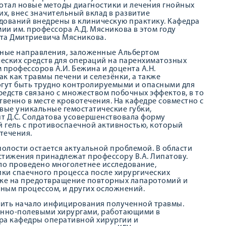
отал новые методы диагностики и лечения гнойных
их, внес значительный вклад в развитие
едований внедрены в клиническую практику. Кафедра
и им. профессора А.Д. Мясникова в этом году
рта Дмитриевича Мясникова.
ные направления, заложенные Альбертом
еских средств для операций на паренхиматозных
м профессоров А.И. Бежина и доцента А.Н.
ак как травмы печени и селезёнки, а также
огут быть трудно контролируемыми и опасными для
едств связано с множеством побочных эффектов, в то
твенно в месте кровотечения. На кафедре совместно с
ые уникальные гемостатические губки,
т Д.С. Солдатова усовершенствовала форму
й гель с противоспаечной активностью, который
течения.
олости остается актуальной проблемой. В области
стижения принадлежат профессору В.А. Липатову.
ло проведено многолетнее исследование,
ки спаечного процесса после хирургических
кже на предотвращение повторных лапаротомий и
ным процессом, и других осложнений.
тить начало инфицирования полученной травмы.
енно-полевыми хирургами, работающими в
ра кафедры оперативной хирургии и