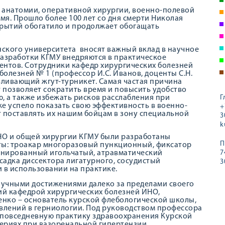
и анатомии, оперативной хирургии, военно-полевой
мя. Прошло более 100 лет со дня смерти Николая
крытий обогатило и продолжает обогащать
ского университета вносят важный вклад в научное
азработки КГМУ внедряются в практическое
ентов. Сотрудники кафедр хирургических болезней
болезней № 1 (профессор И.С. Иванов, доценты С.Н.
вливающий жгут-турникет. Самая частая причина
т позволяет сократить время и повысить удобство
, а также избежать рисков расслабления при
Г
е успело показать свою эффективность в военно-
+
 поставлять их нашим бойцам в зону специальной
3
k
НО и общей хирургии КГМУ были разработаны
П
ы: троакар многоразовый пункционный, фиксатор
инированный игольчатый, атравматический
7
садка диссектора лигатурного, сосудистый
3
 в использовании на практике.
аучными достижениями далеко за пределами своего
ий кафедрой хирургических болезней ИНО,
нко – основатель курской флебологической школы,
авлений в герниологии. Под руководством профессора
 повседневную практику здравоохранения Курской
териях при вазоренальной гипертензии,