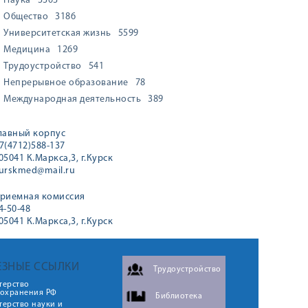
Наука
3303
Общество
3186
Университетская жизнь
5599
Медицина
1269
Трудоустройство
541
Непрерывное образование
78
Международная деятельность
389
лавный корпус
7(4712)588-137
05041 К.Маркса,3, г.Курск
urskmed@mail.ru
риемная комиссия
4-50-48
05041 К.Маркса,3, г.Курск
ЕЗНЫЕ ССЫЛКИ
Трудоустройство
терство
оохранения РФ
Библиотека
ерство науки и