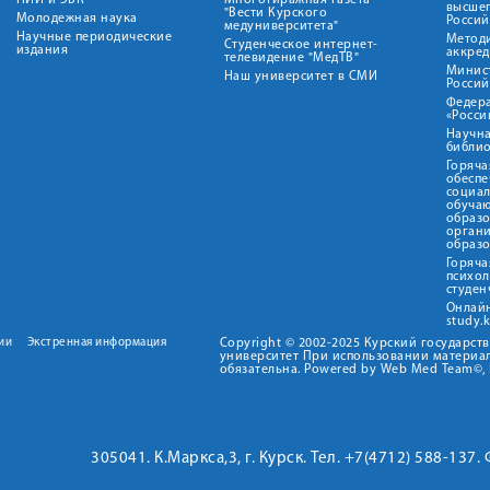
НИИ и ЭБК
Многотиражная газета
высше
"Вести Курского
Молодежная наука
Росси
медуниверситета"
Научные периодические
Метод
Студенческое интернет-
издания
аккред
телевидение "МедТВ"
Минис
Наш университет в СМИ
Росси
Федер
«Росси
Научна
библио
Горяча
обеспе
социа
обуча
образ
орган
образ
Горяча
психо
студен
Онлай
study.
ии
Экстренная информация
Copyright © 2002-2025 Курский государс
университет При использовании материал
обязательна. Powered by Web Med Team©, 
305041. К.Маркса,3, г. Курск. Тел. +7(4712) 588-137.