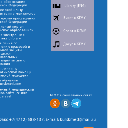
го образования
йской Федерации
Library (ENG)
ический центр
итации специалистов
Визит в КГМУ
терство просвещения
йской Федерации
альный портал
йское образование»
Спорт в КГМУ
я электронная
тека Elibrary
я линия по
Досуг в КГМУ
чению правовой и
льной защиты
ющихся
овательных
изаций высшего
ования
я линия по
логической помощи
ческой молодежи
н обучение
kurskmed.com
твенный медицинский
ов сайта, ссылка
КГМУ в социальных сетях
Laravel
 Факс +7(4712) 588-137. E-mail: kurskmed@mail.ru