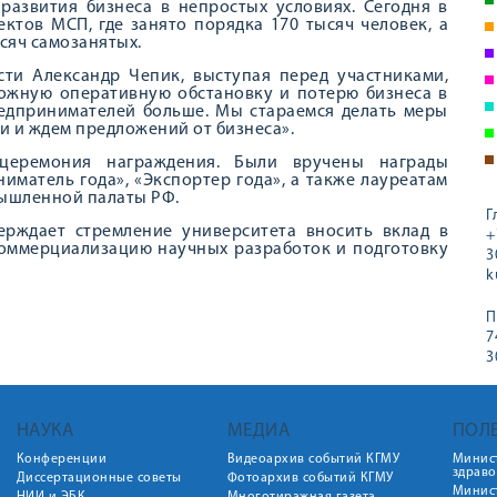
развития бизнеса в непростых условиях. Сегодня в
ктов МСП, где занято порядка 170 тысяч человек, а
сяч самозанятых.
сти Александр Чепик, выступая перед участниками,
ложную оперативную обстановку и потерю бизнеса в
предпринимателей больше. Мы стараемся делать меры
 и ждем предложений от бизнеса».
церемония награждения. Были вручены награды
матель года», «Экспортер года», а также лауреатам
ышленной палаты РФ.
Г
ерждает стремление университета вносить вклад в
+
коммерциализацию научных разработок и подготовку
3
k
П
7
3
НАУКА
МЕДИА
ПОЛ
Конференции
Видеоархив событий КГМУ
Минис
здрав
Диссертационные советы
Фотоархив событий КГМУ
Минист