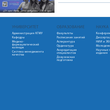
УНИВЕРСИТЕТ
ОБРАЗОВАНИЕ
НАУКА
Администрация КГМУ
Факультеты
Конфере
Кафедры
Расписания занятий
Диссерта
Медико-
Аспирантура
НИИ и ЭБ
фармацевтический
Ординатура
Молодежн
колледж
Аккредитация
Научные 
Система менеджмента
специалистов
издания
качества
Довузовская
подготовка