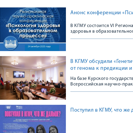
Анонс конференции «Пси
В КГМУ состоится VI Регио
здоровья в образовательно
В КГМУ обсудили «Генет
от генома к предикции 
На базе Курского государс
Всероссийская научно-пра
Поступил в КГМУ, что же