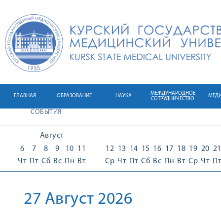
МЕЖДУНАРОДНОЕ
ГЛАВНАЯ
ОБРАЗОВАНИЕ
НАУКА
МЕД
СОТРУДНИЧЕСТВО
СОБЫТИЯ
Август
6
7
8
9
10
11
12
13
14
15
16
17
18
19
20
2
Чт
Пт
Сб
Вс
Пн
Вт
Ср
Чт
Пт
Сб
Вс
Пн
Вт
Ср
Чт
П
27 Август 2026