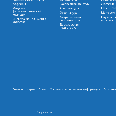
Кафедры
Расписания занятий
Диссерта
Медико-
Аспирантура
НИИ и ЭБ
фармацевтический
Ординатура
Молодежн
колледж
Аккредитация
Научные 
Система менеджмента
специалистов
издания
качества
Довузовская
подготовка
Главная
Карты
Поиск
Условия использования информации
Экстрен
Курский