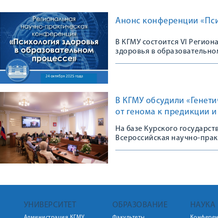
Анонс конференции «Пси
В КГМУ состоится VI Регио
здоровья в образовательно
В КГМУ обсудили «Генет
от генома к предикции 
На базе Курского государс
Всероссийская научно-пра
УНИВЕРСИТЕТ
ОБРАЗОВАНИЕ
НАУКА
Администрация КГМУ
Факультеты
Конфере