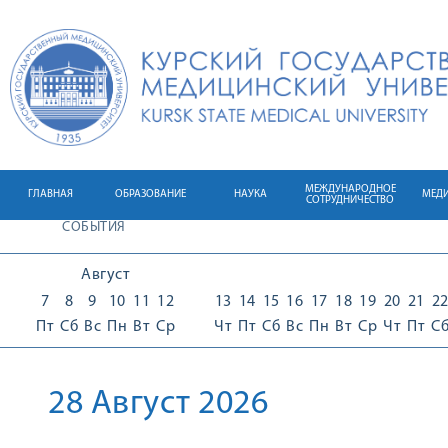
МЕЖДУНАРОДНОЕ
ГЛАВНАЯ
ОБРАЗОВАНИЕ
НАУКА
МЕД
СОТРУДНИЧЕСТВО
СОБЫТИЯ
Август
7
8
9
10
11
12
13
14
15
16
17
18
19
20
21
2
Пт
Сб
Вс
Пн
Вт
Ср
Чт
Пт
Сб
Вс
Пн
Вт
Ср
Чт
Пт
С
28 Август 2026