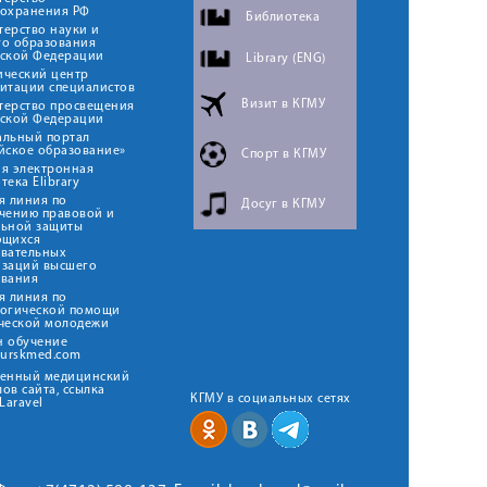
оохранения РФ
Библиотека
ерство науки и
го образования
йской Федерации
Library (ENG)
ический центр
итации специалистов
Визит в КГМУ
терство просвещения
йской Федерации
альный портал
йское образование»
Спорт в КГМУ
я электронная
тека Elibrary
я линия по
Досуг в КГМУ
чению правовой и
льной защиты
ющихся
овательных
изаций высшего
ования
я линия по
логической помощи
ческой молодежи
н обучение
kurskmed.com
твенный медицинский
ов сайта, ссылка
КГМУ в социальных сетях
Laravel