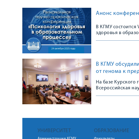
Анонс конферен
В КГМУ состоится
здоровья в образ
В КГМУ обсудили
от генома к пре
На базе Курского 
Всероссийская на
УНИВЕРСИТЕТ
ОБРАЗОВАНИЕ
Администрация КГМУ
Факультеты