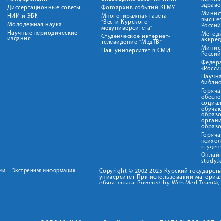
здрав
Диссертационные советы
Фотоархив событий КГМУ
Минист
НИИ и ЭБК
Многотиражная газета
высше
"Вести Курского
Молодежная наука
Росси
медуниверситета"
Научные периодические
Метод
Студенческое интернет-
издания
аккред
телевидение "МедТВ"
Минис
Наш университет в СМИ
Росси
Федер
«Росси
Научна
библио
Горяча
обеспе
социа
обуча
образ
орган
образ
Горяча
психо
студен
Онлай
study.
ии
Экстренная информация
Copyright © 2002-2025 Курский государс
университет При использовании материал
обязательна. Powered by Web Med Team©, 