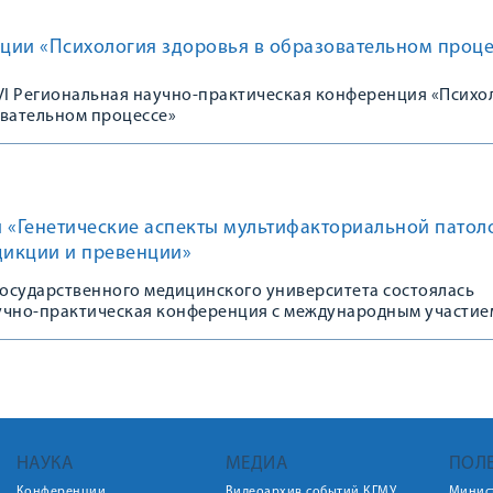
ции «Психология здоровья в образовательном проце
 VI Региональная научно-практическая конференция «Психо
овательном процессе»
 «Генетические аспекты мультифакториальной патол
дикции и превенции»
государственного медицинского университета состоялась
учно-практическая конференция с международным участие
НАУКА
МЕДИА
ПОЛ
Конференции
Видеоархив событий КГМУ
Минис