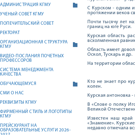
АДМИНИСТРАЦИЯ КГМУ
С Курском - одним и
протяжении веков св
УЧЕНЫЙ СОВЕТ КГМУ
Почти тысячу лет на
ПОПЕЧИТЕЛЬСКИЙ СОВЕТ
границ на юге Руси.
РЕКТОРАТ
Курская область ра
всхолмленная равнин
ОРГАНИЗАЦИОННАЯ СТРУКТУРА
КГМУ
Область имеет доволь
Оскол, Тускарь и др.
ВИДЕО-ПОСЛАНИЯ ПОЧЕТНЫХ
ПРОФЕССОРОВ
На территории облас
СИСТЕМА МЕНЕДЖМЕНТА
КАЧЕСТВА
Кто не знает про ку
ОБУЧАЮЩЕМУСЯ
колен.
СМИ О НАС
Курская антоновка -
РЕКВИЗИТЫ КГМУ
В «Слове о полку Иг
Великой Отечествен
ФИРМЕННЫЙ СТИЛЬ И ЛОГОТИПЫ
КГМУ
Известен наш край
«Знамение». Курски
ПРЕЙСКУРАНТ НА
недавно отмечала вся
ОБРАЗОВАТЕЛЬНЫЕ УСЛУГИ 2026-
2027