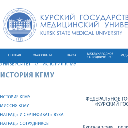
МЕЖДУНАРОДНОЕ
ГЛАВНАЯ
ОБРАЗОВАНИЕ
НАУКА
МЕД
СОТРУДНИЧЕСТВО
УНИВЕРСИТЕТ
ИСТОРИЯ КГМУ
ИСТОРИЯ КГМУ
ИСТОРИЯ КГМУ
ФЕДЕРАЛЬНОЕ ГО
«КУРСКИЙ Г
МИССИЯ КГМУ
НАГРАДЫ И СЕРТИФИКАТЫ ВУЗА
НАГРАДЫ СОТРУДНИКОВ
Курская земля – род