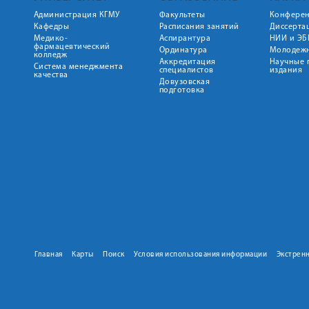
Администрация КГМУ
Факультеты
Конфере
Кафедры
Расписания занятий
Диссерта
Медико-
Аспирантура
НИИ и ЭБ
фармацевтический
Ординатура
Молодежн
колледж
Аккредитация
Научные 
Система менеджмента
специалистов
издания
качества
Довузовская
подготовка
Главная
Карты
Поиск
Условия использования информации
Экстрен