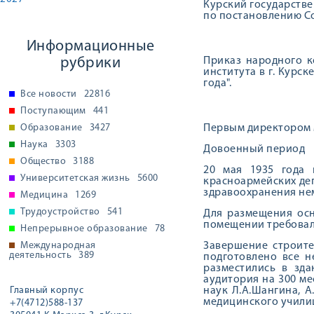
Курский государстве
по постановлению Со
Информационные
рубрики
Приказ народного к
института в г. Курс
года".
Все новости
22816
Поступающим
441
Образование
3427
Первым директором м
Наука
3303
Довоенный период
Общество
3188
20 мая 1935 года 
Университетская жизнь
5600
красноармейских де
здравоохранения не
Медицина
1269
Трудоустройство
541
Для размещения осн
помещении требовали
Непрерывное образование
78
Международная
Завершение строите
деятельность
389
подготовлено все н
разместились в зд
аудитория на 300 м
Главный корпус
наук Л.А.Шангина, А
медицинского учили
+7(4712)588-137