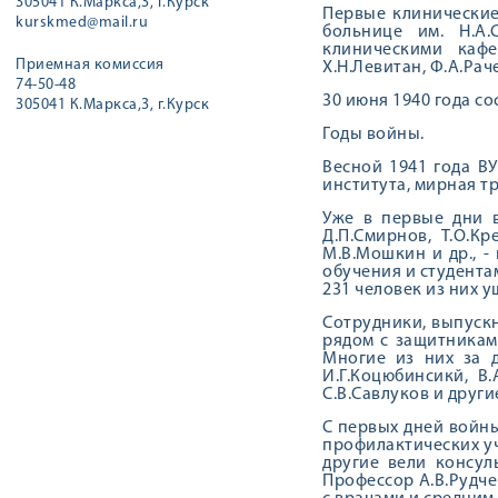
305041 К.Маркса,3, г.Курск
Первые клинические
kurskmed@mail.ru
больнице им. Н.А.
клиническими кафе
Приемная комиссия
Х.Н.Левитан, Ф.А.Рач
74-50-48
30 июня 1940 года с
305041 К.Маркса,3, г.Курск
Годы войны.
Весной 1941 года В
института, мирная т
Уже в первые дни в
Д.П.Смирнов, Т.О.Кр
М.В.Мошкин и др., 
обучения и студентам
231 человек из них 
Сотрудники, выпускн
рядом с защитникам
Многие из них за д
И.Г.Коцюбинсикй, В.
С.В.Савлуков и други
С первых дней войн
профилактических уч
другие вели консул
Профессор А.В.Рудч