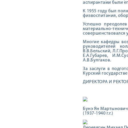
аспирантами были ег
К 1955 году был пол
физвоспитания, обор
Успешно преодолев
материально-техн
совершенствовался 
Многие кафедры воз
руководителей кол
В.В.Бельский, Л.Г.Пр
Е.А.Губарев, И.М.С
А.В.Булгаков.
За заслуги в подго
Курский государств
ДИРЕКТОРА И РЕКТО
Бунэ Ян Мартынович
(1937-1940 г.г.)
Деревягин Михаил П