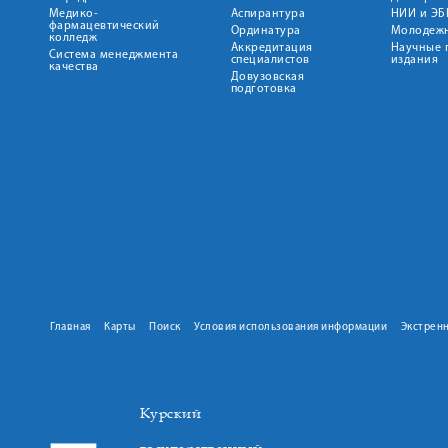
Медико-
Аспирантура
НИИ и ЭБ
фармацевтический
Ординатура
Молодежн
колледж
Аккредитация
Научные 
Система менеджмента
специалистов
издания
качества
Довузовская
подготовка
Главная
Карты
Поиск
Условия использования информации
Экстрен
Курский