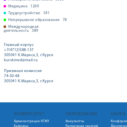
Медицина
1269
Трудоустройство
541
Непрерывное образование
78
Международная
деятельность
389
Главный корпус
+7(4712)588-137
305041 К.Маркса,3, г.Курск
kurskmed@mail.ru
Приемная комиссия
74-50-48
305041 К.Маркса,3, г.Курск
УНИВЕРСИТЕТ
ОБРАЗОВАНИЕ
НАУКА
Администрация КГМУ
Факультеты
Конфере
Кафедры
Расписания занятий
Диссерта