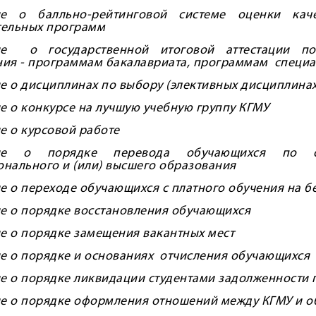
е о балльно-рейтинговой системе оценки кач
тельных программ
е о государственной итоговой аттестации п
ия - программам бакалавриата, программам специ
 о дисциплинах по выбору (элективных дисциплинах
 о конкурсе на лучшую учебную группу КГМУ
 о курсовой работе
ие о порядке перевода обучающихся по об
нального и (или) высшего образования
 о переходе обучающихся с платного обучения на б
е о порядке восстановления обучающихся
 о порядке замещения вакантных мест
 о порядке и основаниях отчисления обучающихся
 о порядке ликвидации студентами задолженности 
е о порядке оформления отношений между КГМУ и 