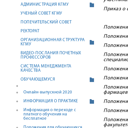
АДМИНИСТРАЦИЯ КГМУ
Приказ о 
УЧЕНЫЙ СОВЕТ КГМУ
ПОПЕЧИТЕЛЬСКИЙ СОВЕТ
Положение
РЕКТОРАТ
Положени
ОРГАНИЗАЦИОННАЯ СТРУКТУРА
КГМУ
Положение
ВИДЕО-ПОСЛАНИЯ ПОЧЕТНЫХ
Положени
ПРОФЕССОРОВ
специалис
СИСТЕМА МЕНЕДЖМЕНТА
Положени
КАЧЕСТВА
Положение
ОБУЧАЮЩЕМУСЯ
Положен
фармацев
Онлайн-выпускной 2020
Положение
ИНФОРМАЦИЯ О ПРАКТИКЕ
Информация о переходе с
Положение
платного обучения на
бесплатное
Положени
факультет
Положения для обучающихся