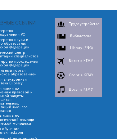
ЕЗНЫЕ ССЫЛКИ
Трудоустройство
терство
оохранения РФ
Библиотека
ерство науки и
го образования
йской Федерации
Library (ENG)
ический центр
итации специалистов
Визит в КГМУ
терство просвещения
йской Федерации
альный портал
йское образование»
Спорт в КГМУ
я электронная
тека Elibrary
я линия по
Досуг в КГМУ
чению правовой и
льной защиты
ющихся
овательных
изаций высшего
ования
я линия по
логической помощи
ческой молодежи
н обучение
kurskmed.com