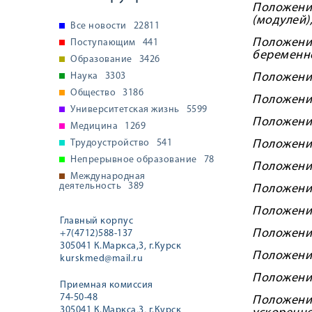
Положение
(модулей)
Все новости
22811
Положени
Поступающим
441
беременно
Образование
3426
Наука
3303
Положение
Общество
3186
Положение
Университетская жизнь
5599
Положение
Медицина
1269
Трудоустройство
541
Положение
Непрерывное образование
78
Положение
Международная
деятельность
389
Положение
Положени
Главный корпус
Положени
+7(4712)588-137
305041 К.Маркса,3, г.Курск
Положение
kurskmed@mail.ru
Положение
Приемная комиссия
74-50-48
Положени
305041 К.Маркса,3, г.Курск