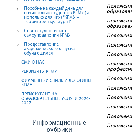
Положени
Пособие на каждый день для
образова
начинающих студентов КГМУ (и
не только для них) "КГМУ –
Положени
территория культуры!"
образован
Совет студенческого
Положение
самоуправления КГМУ
Предоставление
Положение
академического отпуска
обучающимся
Положение
СМИ О НАС
Положен
профессио
РЕКВИЗИТЫ КГМУ
Положение
ФИРМЕННЫЙ СТИЛЬ И ЛОГОТИПЫ
КГМУ
Положени
ПРЕЙСКУРАНТ НА
Положение
ОБРАЗОВАТЕЛЬНЫЕ УСЛУГИ 2026-
2027
Положение
Положение
Информационные
Положени
рубрики