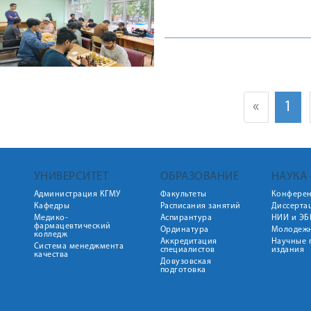
«
1
УНИВЕРСИТЕТ
ОБРАЗОВАНИЕ
НАУКА
Администрация КГМУ
Факультеты
Конфере
Кафедры
Расписания занятий
Диссерта
Медико-
Аспирантура
НИИ и ЭБ
фармацевтический
Ординатура
Молодежн
колледж
Аккредитация
Научные 
Система менеджмента
специалистов
издания
качества
Довузовская
подготовка