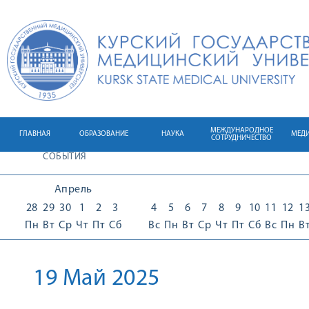
МЕЖДУНАРОДНОЕ
ГЛАВНАЯ
ОБРАЗОВАНИЕ
НАУКА
МЕД
СОТРУДНИЧЕСТВО
СОБЫТИЯ
Апрель
28
29
30
1
2
3
4
5
6
7
8
9
10
11
12
1
Пн
Вт
Ср
Чт
Пт
Сб
Вс
Пн
Вт
Ср
Чт
Пт
Сб
Вс
Пн
В
19 Май 2025