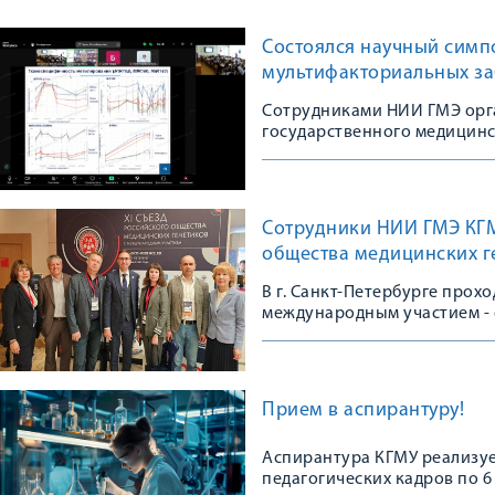
Состоялся научный симп
мультифакториальных з
Сотрудниками НИИ ГМЭ орг
государственного медицинс
Сотрудники НИИ ГМЭ КГМУ
общества медицинских г
В г. Санкт-Петербурге прох
международным участием - 
сообщества
Прием в аспирантуру!
Аспирантура КГМУ реализуе
педагогических кадров по 