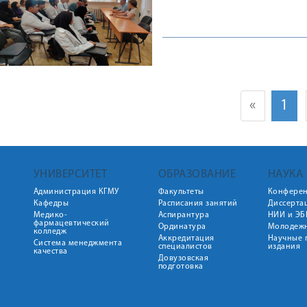
«
1
УНИВЕРСИТЕТ
ОБРАЗОВАНИЕ
НАУКА
Администрация КГМУ
Факультеты
Конфере
Кафедры
Расписания занятий
Диссерта
Медико-
Аспирантура
НИИ и ЭБ
фармацевтический
Ординатура
Молодежн
колледж
Аккредитация
Научные 
Система менеджмента
специалистов
издания
качества
Довузовская
подготовка