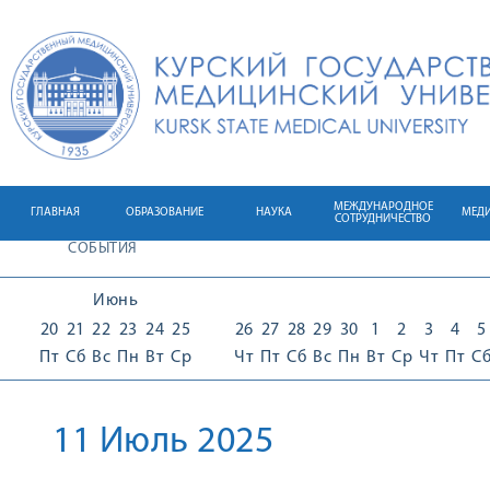
МЕЖДУНАРОДНОЕ
ГЛАВНАЯ
ОБРАЗОВАНИЕ
НАУКА
МЕД
СОТРУДНИЧЕСТВО
СОБЫТИЯ
Июнь
20
21
22
23
24
25
26
27
28
29
30
1
2
3
4
5
Пт
Сб
Вс
Пн
Вт
Ср
Чт
Пт
Сб
Вс
Пн
Вт
Ср
Чт
Пт
С
11 Июль 2025