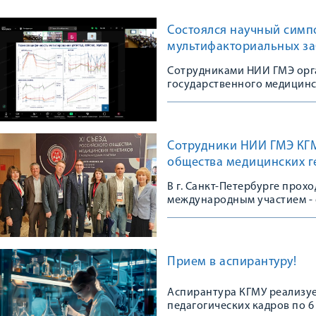
Состоялся научный симп
мультифакториальных з
Сотрудниками НИИ ГМЭ орг
государственного медицинс
Сотрудники НИИ ГМЭ КГМУ
общества медицинских г
В г. Санкт-Петербурге прох
международным участием - 
сообщества
Прием в аспирантуру!
Аспирантура КГМУ реализуе
педагогических кадров по 