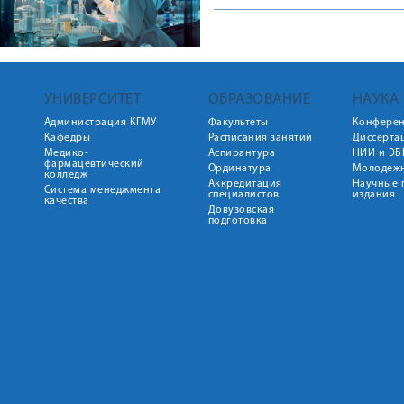
УНИВЕРСИТЕТ
ОБРАЗОВАНИЕ
НАУКА
Администрация КГМУ
Факультеты
Конфере
Кафедры
Расписания занятий
Диссерта
Медико-
Аспирантура
НИИ и ЭБ
фармацевтический
Ординатура
Молодежн
колледж
Аккредитация
Научные 
Система менеджмента
специалистов
издания
качества
Довузовская
подготовка