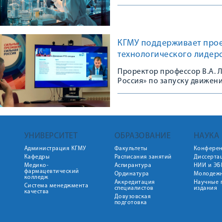
КГМУ поддерживает прое
технологического лидер
Проректор профессор В.А. 
Россия» по запуску движени
УНИВЕРСИТЕТ
ОБРАЗОВАНИЕ
НАУКА
Администрация КГМУ
Факультеты
Конфере
Кафедры
Расписания занятий
Диссерта
Медико-
Аспирантура
НИИ и ЭБ
фармацевтический
Ординатура
Молодежн
колледж
Аккредитация
Научные 
Система менеджмента
специалистов
издания
качества
Довузовская
подготовка