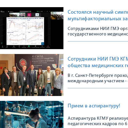
Состоялся научный симп
мультифакториальных з
Сотрудниками НИИ ГМЭ орг
государственного медицинс
Сотрудники НИИ ГМЭ КГМУ
общества медицинских г
В г. Санкт-Петербурге прох
международным участием - 
сообщества
Прием в аспирантуру!
Аспирантура КГМУ реализуе
педагогических кадров по 