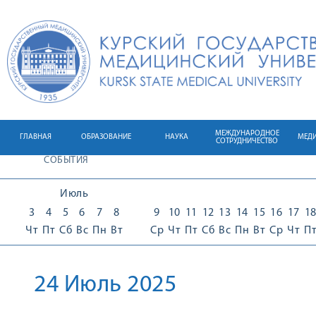
МЕЖДУНАРОДНОЕ
ГЛАВНАЯ
ОБРАЗОВАНИЕ
НАУКА
МЕД
СОТРУДНИЧЕСТВО
СОБЫТИЯ
Июль
3
4
5
6
7
8
9
10
11
12
13
14
15
16
17
1
Чт
Пт
Сб
Вс
Пн
Вт
Ср
Чт
Пт
Сб
Вс
Пн
Вт
Ср
Чт
П
24 Июль 2025