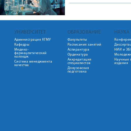
УНИВЕРСИТЕТ
ОБРАЗОВАНИЕ
НАУКА
Администрация КГМУ
Факультеты
Конфере
Кафедры
Расписания занятий
Диссерта
Медико-
Аспирантура
НИИ и ЭБ
фармацевтический
Ординатура
Молодежн
колледж
Аккредитация
Научные 
Система менеджмента
специалистов
издания
качества
Довузовская
подготовка