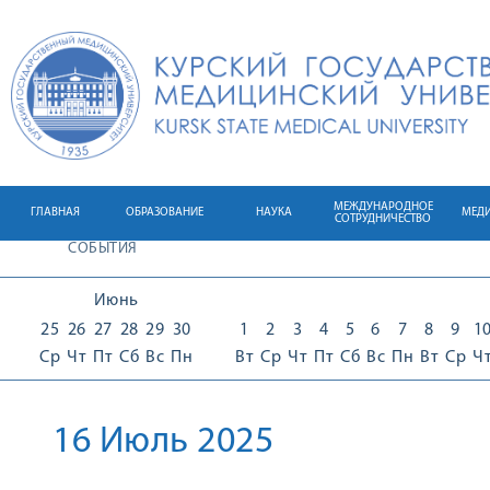
МЕЖДУНАРОДНОЕ
ГЛАВНАЯ
ОБРАЗОВАНИЕ
НАУКА
МЕД
СОТРУДНИЧЕСТВО
СОБЫТИЯ
Июнь
25
26
27
28
29
30
1
2
3
4
5
6
7
8
9
1
Ср
Чт
Пт
Сб
Вс
Пн
Вт
Ср
Чт
Пт
Сб
Вс
Пн
Вт
Ср
Ч
16 Июль 2025