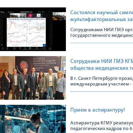
Состоялся научный симп
мультифакториальных з
Сотрудниками НИИ ГМЭ орг
государственного медицинс
Сотрудники НИИ ГМЭ КГМУ
общества медицинских г
В г. Санкт-Петербурге прох
международным участием - 
сообщества
Прием в аспирантуру!
Аспирантура КГМУ реализуе
педагогических кадров по 