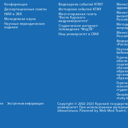
Конференции
Видеоархив событий КГМУ
Минис
здрав
Диссертационные советы
Фотоархив событий КГМУ
Минист
НИИ и ЭБК
Многотиражная газета
высше
"Вести Курского
Молодежная наука
Росси
медуниверситета"
Научные периодические
Метод
Студенческое интернет-
издания
аккред
телевидение "МедТВ"
Минис
Наш университет в СМИ
Росси
Федер
«Росси
Научна
библио
Горяча
обеспе
социа
обуча
образ
орган
образ
Горяча
психо
студен
Онлай
study.
ии
Экстренная информация
Copyright © 2002-2025 Курский государс
университет При использовании материал
обязательна. Powered by Web Med Team©, 