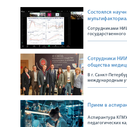
Состоялся научн
мультифакториа
Сотрудниками НИИ
государственного
Сотрудники НИИ 
общества медиц
В г. Санкт-Петерб
международным уч
сообщества
Прием в аспиран
Аспирантура КГМУ
педагогических к