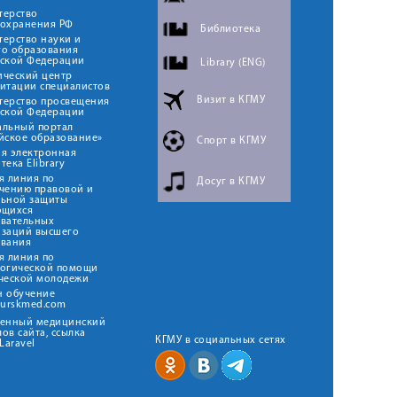
терство
оохранения РФ
Библиотека
ерство науки и
го образования
йской Федерации
Library (ENG)
ический центр
итации специалистов
Визит в КГМУ
терство просвещения
йской Федерации
альный портал
йское образование»
Спорт в КГМУ
я электронная
тека Elibrary
я линия по
Досуг в КГМУ
чению правовой и
льной защиты
ющихся
овательных
изаций высшего
ования
я линия по
логической помощи
ческой молодежи
н обучение
kurskmed.com
твенный медицинский
ов сайта, ссылка
КГМУ в социальных сетях
Laravel