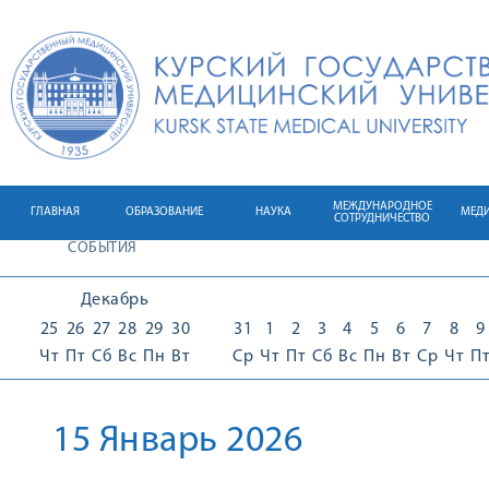
МЕЖДУНАРОДНОЕ
ГЛАВНАЯ
ОБРАЗОВАНИЕ
НАУКА
МЕД
СОТРУДНИЧЕСТВО
СОБЫТИЯ
Декабрь
25
26
27
28
29
30
31
1
2
3
4
5
6
7
8
9
Чт
Пт
Сб
Вс
Пн
Вт
Ср
Чт
Пт
Сб
Вс
Пн
Вт
Ср
Чт
П
15 Январь 2026