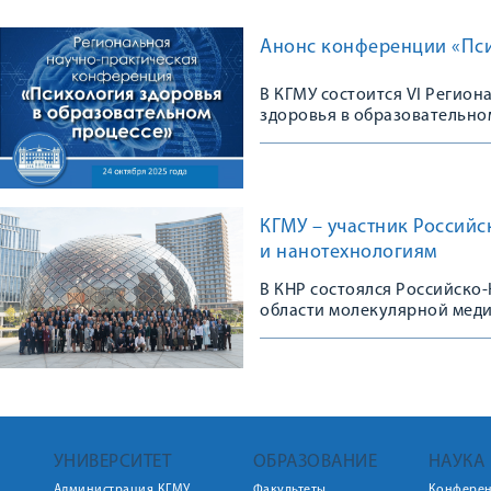
Анонс конференции «Пси
В КГМУ состоится VI Регио
здоровья в образовательно
КГМУ – участник Россий
и нанотехнологиям
В КНР состоялся Российско
области молекулярной мед
УНИВЕРСИТЕТ
ОБРАЗОВАНИЕ
НАУКА
Администрация КГМУ
Факультеты
Конфере