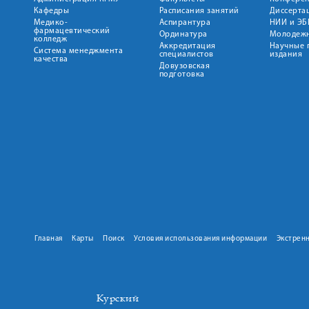
Кафедры
Расписания занятий
Диссерта
Медико-
Аспирантура
НИИ и ЭБ
фармацевтический
Ординатура
Молодежн
колледж
Аккредитация
Научные 
Система менеджмента
специалистов
издания
качества
Довузовская
подготовка
Главная
Карты
Поиск
Условия использования информации
Экстрен
Курский