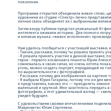
поколения.
Программа открытия объединила живое слово, ци
художники из студии «Спектр» лично представили 
личная связь объединяет их с выбранными велик
Затем взору публики предстал уникальный AI-фил
интеллекта оживили историю. Для полного погру
и великая музыка: «живое исполнение» произведе
Нам удалось пообщаться с участницей выставки, 
- Таисия, расскажи, почему ты решила принять уч
- Я решила принять участие в данной выставке, п
героя - первого космонавта планеты Юрия Алексее
сомневалась в своих силах, но очень хотела показ
уголь, можно создать портрет, передающий не то
по выразительности с фотографией.
- Расскажи, почему для изображения на картине 
- Я выбрала Юрия Гагарина, потому что он для мен
я представляла, каково это — преодолеть земное
маленькой и хрупкой. Мне захотелось передать в е
фотографиях, а этот удивительный взгляд — смел
увидел будущее.
С удовольствием своими впечатлениями поделила
Мавроматис Юлия Сергеевна.