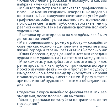
- Юлия Сергеевна, расскажите пожалуйста как во
выбрана именно такая тема?
- Меня всегда потрясал и впечатлял графический м
помощью можно создавать невероятные шедевры.
контрастный, и наилучшее сочетание с углём даёт
графических работ углем именно в исторической т
поглощает свет и даёт глубокие, бархатные тени
реалистичность. Так нам удалось достичь полног
художников.
- Выставка ориентирована на молодёжь, как Вы с
до юных зрителей?
- Мы проделываем огромную работу — создаём вн
советую как можно чаще принимать участие в по
жизни города и страны, развиваться не только ин
- Юлия Сергеевна, идея данной выставки «соедин
художникам удалось найти этот мост между эпох
- Мне кажется, у нас действительно это получилос
репетировали, и как глубоко прониклись историе
просто изучили факты — они пропустили судьбу св
Им удалось по-настоящему прикоснуться к прошлом
прикоснуться к нему вместе с ними. В результате
зритель и юный художник — все мы объединились 
диалога.
Студентка 2 курса лечебного факультета КГМУ Зел
эмоциями, после посещения выставки.
- Ульяна, расскажи пожалуйста понравилась ли те
посещения?