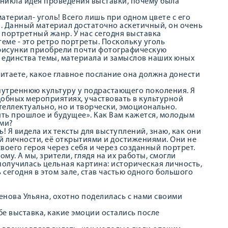
зникла идея проведения выставки, почему была
атериал- уголь! Всего лишь при одном цвете с его
 Данный материал достаточно аскетичный, он очень
 портретный жанр. У нас сегодня выставка
еме - это ретро портреты. Поскольку уголь
, рисунки приобрели почти фотографическую
о единства темы, материала и замыслов наших юных
читаете, какое главное послание она должна донести
утреннюю культуру у подрастающего поколения. Я
добных мероприятиях, участвовать в культурной
теллектуально, но и творчески, эмоционально.
ить прошлое и будущее». Как Вам кажется, молодым
ами?
ь! Я видела их тексты для выступлений, знаю, как они
й личности, её открытиями и достижениями. Они не
оего героя через себя и через созданный портрет.
у. А мы, зрители, глядя на их работы, смогли
 получилась цельная картина: историческая личность,
сегодня в этом зале, став частью одного большого
енова Ульяна, охотно поделилась с нами своими
бе выставка, какие эмоции остались после