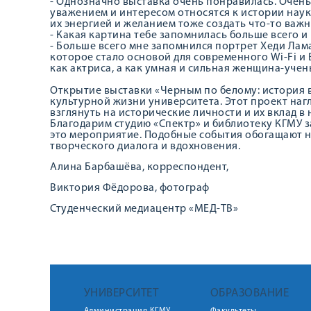
- Однозначно выставка очень понравилась. Очень
уважением и интересом относятся к истории наук
их энергией и желанием тоже создать что-то важн
- Какая картина тебе запомнилась больше всего и
- Больше всего мне запомнился портрет Хеди Лам
которое стало основой для современного Wi-Fi и 
как актриса, а как умная и сильная женщина-учен
Открытие выставки «Черным по белому: история в
культурной жизни университета. Этот проект наг
взглянуть на исторические личности и их вклад в 
Благодарим студию «Спектр» и библиотеку КГМУ за
это мероприятие. Подобные события обогащают н
творческого диалога и вдохновения.
Алина Барбашёва, корреспондент,
Виктория Фёдорова, фотограф
Студенческий медиацентр «МЕД-ТВ»
УНИВЕРСИТЕТ
ОБРАЗОВАНИЕ