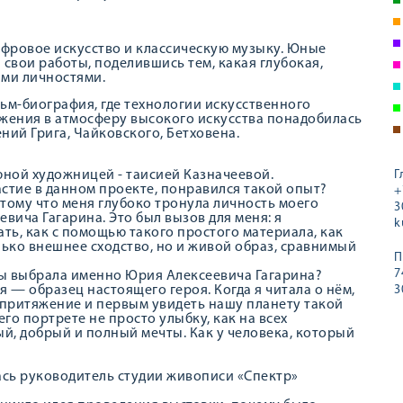
фровое искусство и классическую музыку. Юные
свои работы, поделившись тем, какая глубокая,
ими личностями.
ьм-биография, где технологии искусственного
жения в атмосферу высокого искусства понадобилась
ний Грига, Чайковского, Бетховена.
юной художницей - таисией Казначеевой.
Г
астие в данном проекте, понравился такой опыт?
+
отому что меня глубоко тронула личность моего
3
вича Гагарина. Это был вызов для меня: я
k
ать, как с помощью такого простого материала, как
лько внешнее сходство, но и живой образ, сравнимый
П
7
ты выбрала именно Юрия Алексеевича Гагарина?
я — образец настоящего героя. Когда я читала о нём,
3
 притяжение и первым увидеть нашу планету такой
го портрете не просто улыбку, как на всех
ый, добрый и полный мечты. Как у человека, который
сь руководитель студии живописи «Спектр»