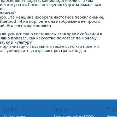
 вдохновляет видеть, как молодые люди с таким
и и искусства. После посещения будто заряжаешься
ое.
 почему?
арр. Эта женщина изобрела частотное переключение,
Bluetooth. И на портрете она изображена не просто
ый. Это очень вдохновляет!
 лицах» успешно состоялось, став ярким событием в
лядно показал, как искусство помогает по-новому
науку и культуру.
 организацию выставки, а также всех, кто посетил
аш университет, создавая пространство для
НАУКА
МЕДИА
ПОЛ