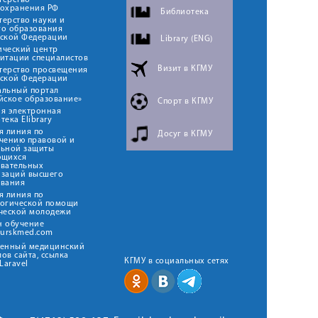
терство
оохранения РФ
Библиотека
ерство науки и
го образования
йской Федерации
Library (ENG)
ический центр
итации специалистов
Визит в КГМУ
терство просвещения
йской Федерации
альный портал
йское образование»
Спорт в КГМУ
я электронная
тека Elibrary
я линия по
Досуг в КГМУ
чению правовой и
льной защиты
ющихся
овательных
изаций высшего
ования
я линия по
логической помощи
ческой молодежи
н обучение
kurskmed.com
твенный медицинский
ов сайта, ссылка
КГМУ в социальных сетях
Laravel