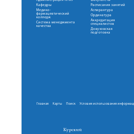
Администрация КГМУ
Факультеты
Кафедры
Расписания занятий
Медико-
Аспирантура
фармацевтический
Ординатура
колледж
Аккредитация
Система менеджмента
специалистов
качества
Довузовская
подготовка
Главная
Карты
Поиск
Условия использования информац
Курский