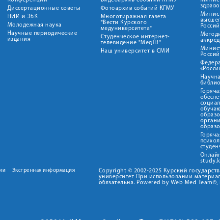
Конференции
Видеоархив событий КГМУ
Минис
здрав
Диссертационные советы
Фотоархив событий КГМУ
Минист
НИИ и ЭБК
Многотиражная газета
высше
"Вести Курского
Молодежная наука
Росси
медуниверситета"
Научные периодические
Метод
Студенческое интернет-
издания
аккред
телевидение "МедТВ"
Минис
Наш университет в СМИ
Росси
Федер
«Росси
Научна
библио
Горяча
обеспе
социа
обуча
образ
орган
образ
Горяча
психо
студен
Онлай
study.
ии
Экстренная информация
Copyright © 2002-2025 Курский государс
университет При использовании материал
обязательна. Powered by Web Med Team©, 