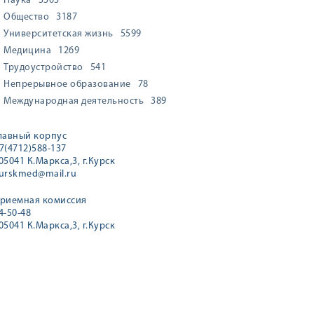
Наука
3303
Общество
3187
Университетская жизнь
5599
Медицина
1269
Трудоустройство
541
Непрерывное образование
78
Международная деятельность
389
лавный корпус
7(4712)588-137
05041 К.Маркса,3, г.Курск
urskmed@mail.ru
риемная комиссия
4-50-48
05041 К.Маркса,3, г.Курск