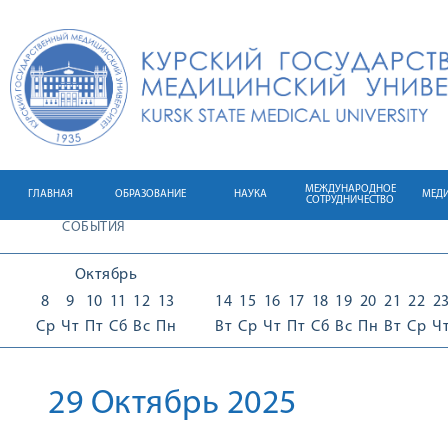
МЕЖДУНАРОДНОЕ
ГЛАВНАЯ
ОБРАЗОВАНИЕ
НАУКА
МЕД
СОТРУДНИЧЕСТВО
СОБЫТИЯ
Октябрь
8
9
10
11
12
13
14
15
16
17
18
19
20
21
22
2
Ср
Чт
Пт
Сб
Вс
Пн
Вт
Ср
Чт
Пт
Сб
Вс
Пн
Вт
Ср
Ч
29 Октябрь 2025