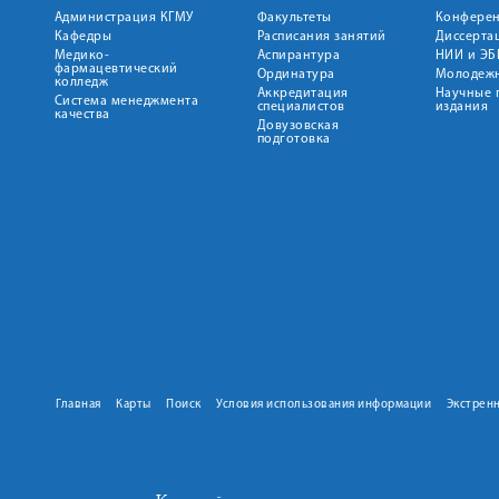
Администрация КГМУ
Факультеты
Конфере
Кафедры
Расписания занятий
Диссерта
Медико-
Аспирантура
НИИ и ЭБ
фармацевтический
Ординатура
Молодежн
колледж
Аккредитация
Научные 
Система менеджмента
специалистов
издания
качества
Довузовская
подготовка
Главная
Карты
Поиск
Условия использования информации
Экстрен