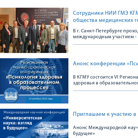
Сотрудники НИИ ГМЭ КГМУ
общества медицинских г
В г. Санкт-Петербурге прох
международным участием - 
сообщества
Анонс конференции «Пси
В КГМУ состоится VI Регио
здоровья в образовательно
Приглашаем к участию в
Анонс Международной научн
будущее»