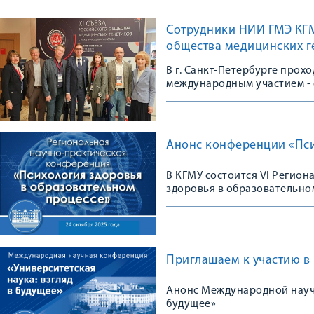
Сотрудники НИИ ГМЭ КГМУ
общества медицинских г
В г. Санкт-Петербурге прох
международным участием - 
сообщества
Анонс конференции «Пси
В КГМУ состоится VI Регио
здоровья в образовательно
Приглашаем к участию в
Анонс Международной научн
будущее»