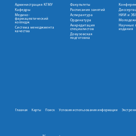
Администрация КГМУ
Факультеты
Конфере
Кафедры
Расписания занятий
Диссерта
Медико-
Аспирантура
НИИ и ЭБ
фармацевтический
Ординатура
Молодежн
колледж
Аккредитация
Научные 
Система менеджмента
специалистов
издания
качества
Довузовская
подготовка
Главная
Карты
Поиск
Условия использования информации
Экстрен