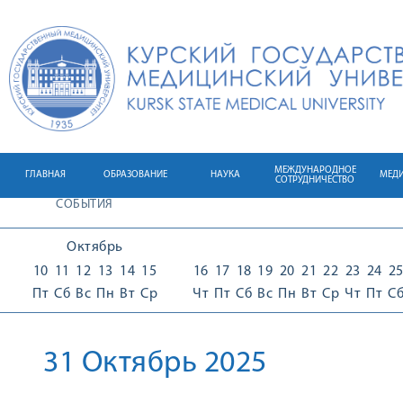
МЕЖДУНАРОДНОЕ
ГЛАВНАЯ
ОБРАЗОВАНИЕ
НАУКА
МЕД
СОТРУДНИЧЕСТВО
СОБЫТИЯ
Октябрь
10
11
12
13
14
15
16
17
18
19
20
21
22
23
24
2
Пт
Сб
Вс
Пн
Вт
Ср
Чт
Пт
Сб
Вс
Пн
Вт
Ср
Чт
Пт
С
31 Октябрь 2025