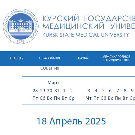
МЕЖДУНАРОДНОЕ
ГЛАВНАЯ
ОБРАЗОВАНИЕ
НАУКА
СОТРУДНИЧЕСТВО
СОБЫТИЯ
Март
28
29
30
31
1
2
3
4
5
6
7
8
9
Пт
Сб
Вс
Пн
Вт
Ср
Чт
Пт
Сб
Вс
Пн
Вт
С
18 Апрель 2025