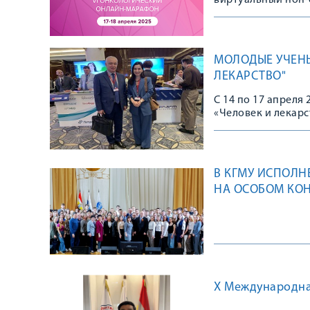
виртуальный нон-с
Специалисты Росс
оказании онколог
теоретическими и
подходам в диагно
МОЛОДЫЕ УЧЕНЫ
наиболее эффекти
ЛЕКАРСТВО"
С 14 по 17 апреля
«Человек и лекар
Федерации, ФГБУ 
профилактической
медицинская акад
Министерства здр
В КГМУ ИСПОЛН
профилактики неи
НА ОСОБОМ КО
X Международна