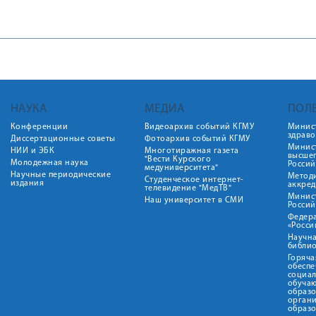
НАУКА
МЕДИА
ПОЛ
Конференции
Видеоархив событий КГМУ
Минис
здрав
Диссертационные советы
Фотоархив событий КГМУ
Минист
НИИ и ЭБК
Многотиражная газета
высше
"Вести Курского
Молодежная наука
Росси
медуниверситета"
Научные периодические
Метод
Студенческое интернет-
издания
аккред
телевидение "МедТВ"
Минис
Наш университет в СМИ
Росси
Федер
«Росси
Научна
библио
Горяча
обеспе
социа
обуча
образ
орган
образ