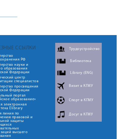
ЕЗНЫЕ ССЫЛКИ
Трудоустройство
терство
оохранения РФ
Библиотека
ерство науки и
го образования
йской Федерации
Library (ENG)
ический центр
итации специалистов
Визит в КГМУ
терство просвещения
йской Федерации
альный портал
йское образование»
Спорт в КГМУ
я электронная
тека Elibrary
я линия по
Досуг в КГМУ
чению правовой и
льной защиты
ющихся
овательных
изаций высшего
ования