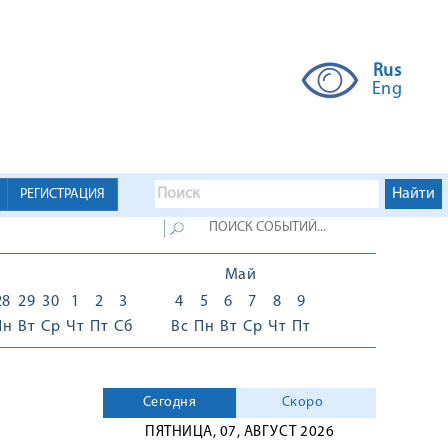
Rus
Eng
РЕГИСТРАЦИЯ
Май
28
29
30
1
2
3
4
5
6
7
8
9
Пн
Вт
Ср
Чт
Пт
Сб
Вс
Пн
Вт
Ср
Чт
Пт
Сегодня
Скоро
ПЯТНИЦА, 07, АВГУСТ 2026