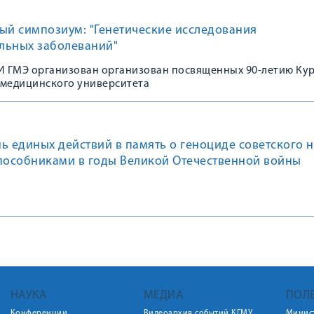
ый симпозиум: "Генетические исследования
льных заболеваний"
 ГМЭ организован организован посвященных 90-летию Ку
 медицинского университета
ь единых действий в память о геноциде советского 
 пособниками в годы Великой Отечественной войны
НАУКА
МЕДИА
ПОЛ
Конференции
Видеоархив событий КГМУ
Минис