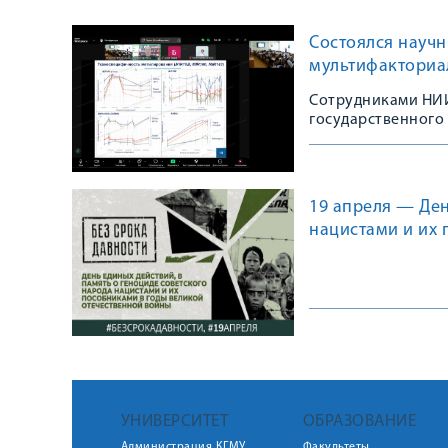
Состоялся научн
мультифакториа
Сотрудниками НИИ
государственного
19 апреля — Ден
нацистами и их
УНИВЕРСИТЕТ
ОБРАЗОВАНИЕ
Администрация КГМУ
Факультеты