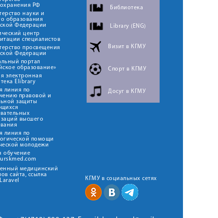
оохранения РФ
Библиотека
ерство науки и
го образования
йской Федерации
Library (ENG)
ический центр
итации специалистов
Визит в КГМУ
терство просвещения
йской Федерации
альный портал
йское образование»
Спорт в КГМУ
я электронная
тека Elibrary
я линия по
Досуг в КГМУ
чению правовой и
льной защиты
ющихся
овательных
изаций высшего
ования
я линия по
логической помощи
ческой молодежи
н обучение
kurskmed.com
твенный медицинский
ов сайта, ссылка
КГМУ в социальных сетях
Laravel