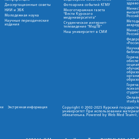
здрав
Диссертационные советы
Фотоархив событий КГМУ
Минист
НИИ и ЭБК
Многотиражная газета
высше
"Вести Курского
Молодежная наука
Росси
медуниверситета"
Научные периодические
Метод
Студенческое интернет-
издания
аккред
телевидение "МедТВ"
Минис
Наш университет в СМИ
Росси
Федер
«Росси
Научна
библио
Горяча
обеспе
социа
обуча
образ
орган
образ
Горяча
психо
студен
Онлай
study.
ии
Экстренная информация
Copyright © 2002-2025 Курский государс
университет При использовании материал
обязательна. Powered by Web Med Team©, 