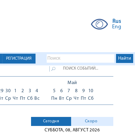
Rus
Eng
РЕГИСТРАЦИЯ
Май
29
30
1
2
3
4
5
6
7
8
9
10
Вт
Ср
Чт
Пт
Сб
Вс
Пн
Вт
Ср
Чт
Пт
Сб
Сегодня
Скоро
СУББОТА, 08, АВГУСТ 2026