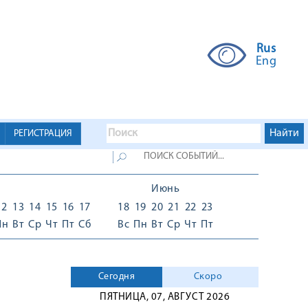
Rus
Eng
РЕГИСТРАЦИЯ
Июнь
12
13
14
15
16
17
18
19
20
21
22
23
Пн
Вт
Ср
Чт
Пт
Сб
Вс
Пн
Вт
Ср
Чт
Пт
Сегодня
Скоро
ПЯТНИЦА, 07, АВГУСТ 2026