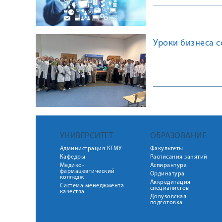
Уроки бизнеса 
УНИВЕРСИТЕТ
ОБРАЗОВАНИЕ
Администрация КГМУ
Факультеты
Кафедры
Расписания занятий
Медико-
Аспирантура
фармацевтический
Ординатура
колледж
Аккредитация
Система менеджмента
специалистов
качества
Довузовская
подготовка