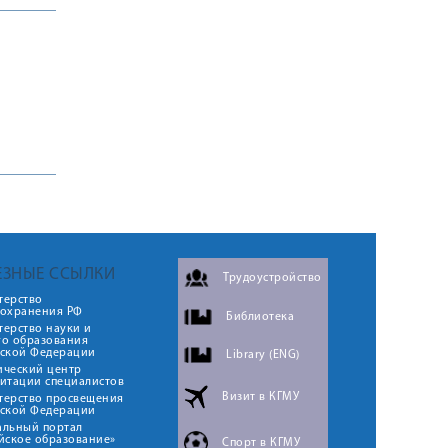
ЕЗНЫЕ ССЫЛКИ
Трудоустройство
терство
оохранения РФ
Библиотека
ерство науки и
го образования
йской Федерации
Library (ENG)
ический центр
итации специалистов
Визит в КГМУ
терство просвещения
йской Федерации
альный портал
йское образование»
Спорт в КГМУ