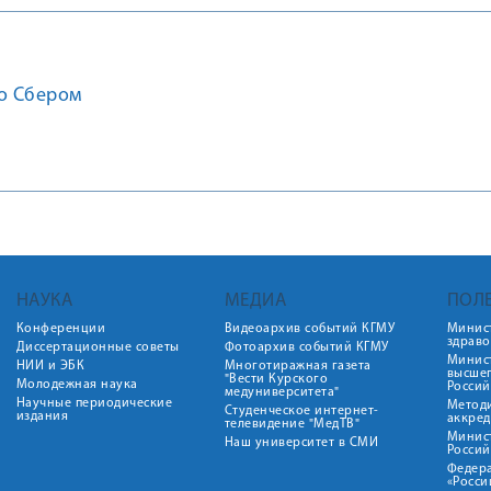
со Сбером
НАУКА
МЕДИА
ПОЛ
Конференции
Видеоархив событий КГМУ
Минис
здрав
Диссертационные советы
Фотоархив событий КГМУ
Минист
НИИ и ЭБК
Многотиражная газета
высше
"Вести Курского
Молодежная наука
Росси
медуниверситета"
Научные периодические
Метод
Студенческое интернет-
издания
аккред
телевидение "МедТВ"
Минис
Наш университет в СМИ
Росси
Федер
«Росси