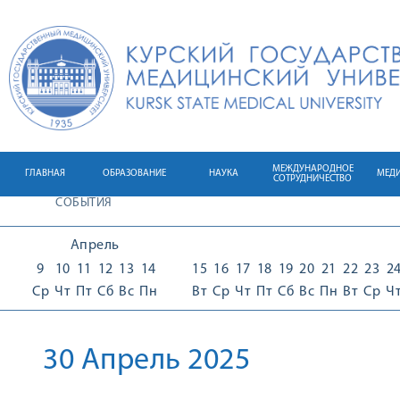
МЕЖДУНАРОДНОЕ
ГЛАВНАЯ
ОБРАЗОВАНИЕ
НАУКА
МЕД
СОТРУДНИЧЕСТВО
СОБЫТИЯ
Апрель
9
10
11
12
13
14
15
16
17
18
19
20
21
22
23
2
Ср
Чт
Пт
Сб
Вс
Пн
Вт
Ср
Чт
Пт
Сб
Вс
Пн
Вт
Ср
Ч
30 Апрель 2025