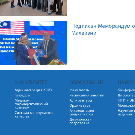
Подписан Меморандум о 
Малайзии
УНИВЕРСИТЕТ
ОБРАЗОВАНИЕ
НАУКА
Администрация КГМУ
Факультеты
Конфере
Кафедры
Расписания занятий
Диссерта
Медико-
Аспирантура
НИИ и ЭБ
фармацевтический
Ординатура
Молодежн
колледж
Аккредитация
Научные 
Система менеджмента
специалистов
издания
качества
Довузовская
подготовка