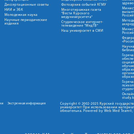
здрав
Диссертационные советы
Фотоархив событий КГМУ
Минист
НИИ и ЭБК
Многотиражная газета
высше
"Вести Курского
Молодежная наука
Росси
медуниверситета"
Научные периодические
Метод
Студенческое интернет-
издания
аккред
телевидение "МедТВ"
Минис
Наш университет в СМИ
Росси
Федер
«Росси
Научна
библио
Горяча
обеспе
социа
обуча
образ
орган
образ
Горяча
психо
студен
Онлай
study.
ии
Экстренная информация
Copyright © 2002-2025 Курский государс
университет При использовании материал
обязательна. Powered by Web Med Team©, 