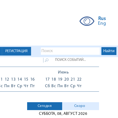
Rus
Eng
РЕГИСТРАЦИЯ
Июнь
11
12
13
14
15
16
17
18
19
20
21
22
Вс
Пн
Вт
Ср
Чт
Пт
Сб
Вс
Пн
Вт
Ср
Чт
Сегодня
Скоро
СУББОТА, 08, АВГУСТ 2026