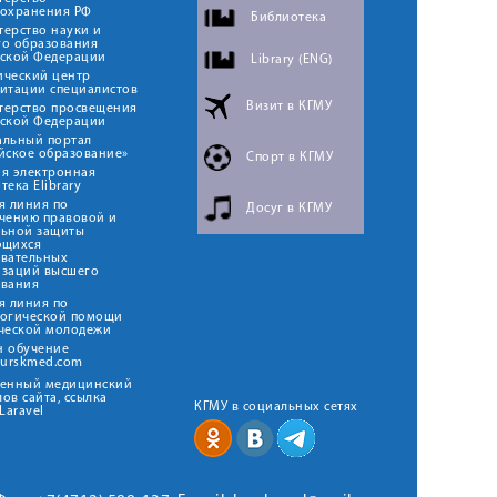
оохранения РФ
Библиотека
ерство науки и
го образования
йской Федерации
Library (ENG)
ический центр
итации специалистов
Визит в КГМУ
терство просвещения
йской Федерации
альный портал
йское образование»
Спорт в КГМУ
я электронная
тека Elibrary
я линия по
Досуг в КГМУ
чению правовой и
льной защиты
ющихся
овательных
изаций высшего
ования
я линия по
логической помощи
ческой молодежи
н обучение
kurskmed.com
твенный медицинский
ов сайта, ссылка
КГМУ в социальных сетях
Laravel