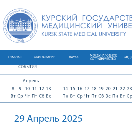
МЕЖДУНАРОДНОЕ
ГЛАВНАЯ
ОБРАЗОВАНИЕ
НАУКА
МЕД
СОТРУДНИЧЕСТВО
СОБЫТИЯ
Апрель
8
9
10
11
12
13
14
15
16
17
18
19
20
21
22
23
Вт
Ср
Чт
Пт
Сб
Вс
Пн
Вт
Ср
Чт
Пт
Сб
Вс
Пн
Вт
С
29 Апрель 2025