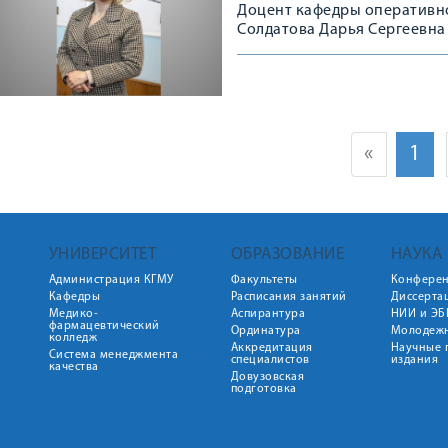
Доцент кафедры оперативно
Солдатова Дарья Сергеевна 
Петербурге на базе Санкт-П
фармацевтического универс
Всероссийского конкурса «
«
1
УНИВЕРСИТЕТ
ОБРАЗОВАНИЕ
НАУКА
Администрация КГМУ
Факультеты
Конфере
Кафедры
Расписания занятий
Диссерта
Медико-
Аспирантура
НИИ и ЭБ
фармацевтический
Ординатура
Молодежн
колледж
Аккредитация
Научные 
Система менеджмента
специалистов
издания
качества
Довузовская
подготовка