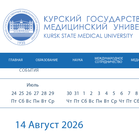
МЕЖДУНАРОДНОЕ
ГЛАВНАЯ
ОБРАЗОВАНИЕ
НАУКА
МЕД
СОТРУДНИЧЕСТВО
СОБЫТИЯ
Июль
24
25
26
27
28
29
30
31
1
2
3
4
5
6
7
8
Пт
Сб
Вс
Пн
Вт
Ср
Чт
Пт
Сб
Вс
Пн
Вт
Ср
Чт
Пт
С
14 Август 2026