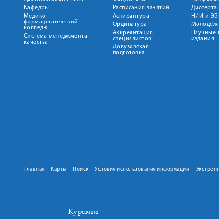
Кафедры
Расписания занятий
Диссерта
Медико-
Аспирантура
НИИ и ЭБ
фармацевтический
Ординатура
Молодежн
колледж
Аккредитация
Научные 
Система менеджмента
специалистов
издания
качества
Довузовская
подготовка
Главная
Карты
Поиск
Условия использования информации
Экстрен
Курский