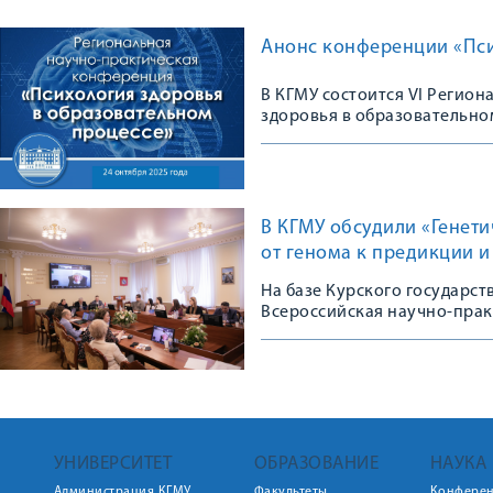
Анонс конференции «Пси
В КГМУ состоится VI Регио
здоровья в образовательно
В КГМУ обсудили «Генет
от генома к предикции 
На базе Курского государс
Всероссийская научно-пра
УНИВЕРСИТЕТ
ОБРАЗОВАНИЕ
НАУКА
Администрация КГМУ
Факультеты
Конфере