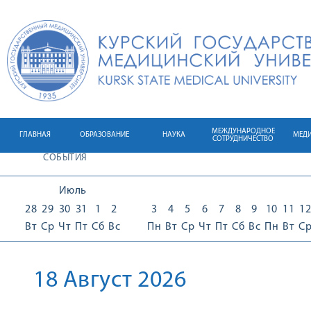
МЕЖДУНАРОДНОЕ
ГЛАВНАЯ
ОБРАЗОВАНИЕ
НАУКА
МЕД
СОТРУДНИЧЕСТВО
СОБЫТИЯ
Июль
28
29
30
31
1
2
3
4
5
6
7
8
9
10
11
12
Вт
Ср
Чт
Пт
Сб
Вс
Пн
Вт
Ср
Чт
Пт
Сб
Вс
Пн
Вт
С
18 Август 2026