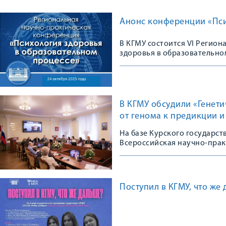
Анонс конференции «Пси
В КГМУ состоится VI Регио
здоровья в образовательно
В КГМУ обсудили «Генет
от генома к предикции 
На базе Курского государс
Всероссийская научно-пра
Поступил в КГМУ, что же