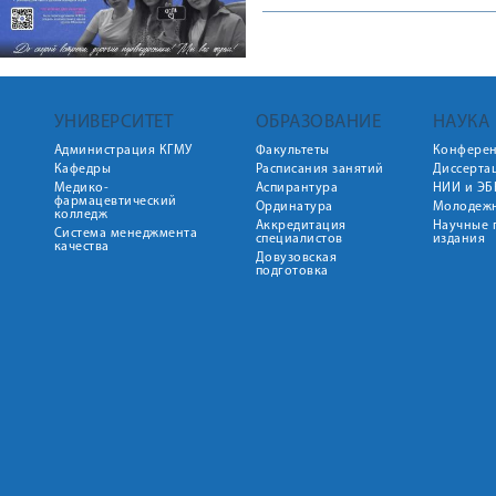
УНИВЕРСИТЕТ
ОБРАЗОВАНИЕ
НАУКА
Администрация КГМУ
Факультеты
Конфере
Кафедры
Расписания занятий
Диссерта
Медико-
Аспирантура
НИИ и ЭБ
фармацевтический
Ординатура
Молодежн
колледж
Аккредитация
Научные 
Система менеджмента
специалистов
издания
качества
Довузовская
подготовка