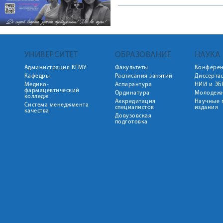
УНИВЕРСИТЕТ
ОБРАЗОВАНИЕ
НАУКА
Администрация КГМУ
Факультеты
Конфере
Кафедры
Расписания занятий
Диссерта
Медико-
Аспирантура
НИИ и ЭБ
фармацевтический
Ординатура
Молодежн
колледж
Аккредитация
Научные 
Система менеджмента
специалистов
издания
качества
Довузовская
подготовка