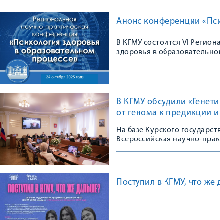
Анонс конференции «Пси
В КГМУ состоится VI Регио
здоровья в образовательно
В КГМУ обсудили «Генет
от генома к предикции 
На базе Курского государс
Всероссийская научно-пра
Поступил в КГМУ, что же