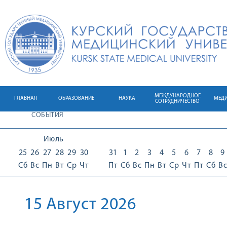
МЕЖДУНАРОДНОЕ
ГЛАВНАЯ
ОБРАЗОВАНИЕ
НАУКА
МЕД
СОТРУДНИЧЕСТВО
СОБЫТИЯ
Июль
25
26
27
28
29
30
31
1
2
3
4
5
6
7
8
9
Сб
Вс
Пн
Вт
Ср
Чт
Пт
Сб
Вс
Пн
Вт
Ср
Чт
Пт
Сб
Вс
15 Август 2026