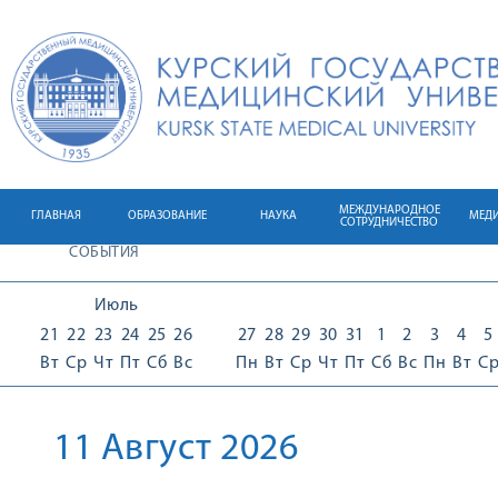
МЕЖДУНАРОДНОЕ
ГЛАВНАЯ
ОБРАЗОВАНИЕ
НАУКА
МЕД
СОТРУДНИЧЕСТВО
СОБЫТИЯ
Июль
21
22
23
24
25
26
27
28
29
30
31
1
2
3
4
5
Вт
Ср
Чт
Пт
Сб
Вс
Пн
Вт
Ср
Чт
Пт
Сб
Вс
Пн
Вт
С
11 Август 2026