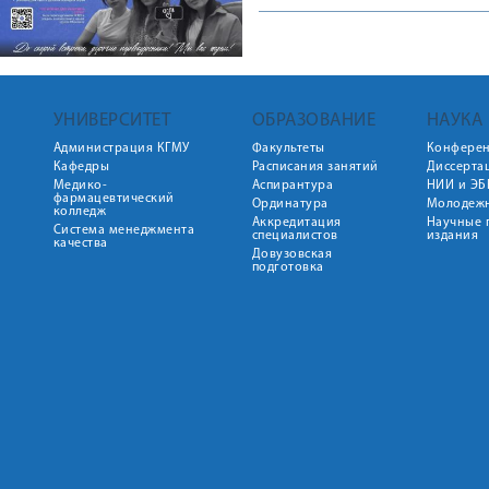
УНИВЕРСИТЕТ
ОБРАЗОВАНИЕ
НАУКА
Администрация КГМУ
Факультеты
Конфере
Кафедры
Расписания занятий
Диссерта
Медико-
Аспирантура
НИИ и ЭБ
фармацевтический
Ординатура
Молодежн
колледж
Аккредитация
Научные 
Система менеджмента
специалистов
издания
качества
Довузовская
подготовка