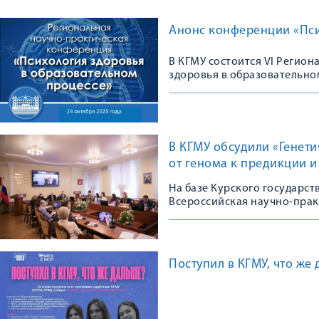
Анонс конференции «Пси
В КГМУ состоится VI Регио
здоровья в образовательно
В КГМУ обсудили «Генет
от генома к предикции 
На базе Курского государс
Всероссийская научно-пра
Поступил в КГМУ, что же