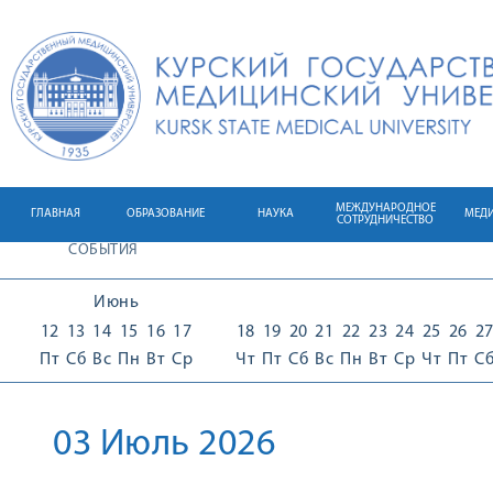
МЕЖДУНАРОДНОЕ
ГЛАВНАЯ
ОБРАЗОВАНИЕ
НАУКА
МЕД
СОТРУДНИЧЕСТВО
СОБЫТИЯ
Июнь
12
13
14
15
16
17
18
19
20
21
22
23
24
25
26
2
Пт
Сб
Вс
Пн
Вт
Ср
Чт
Пт
Сб
Вс
Пн
Вт
Ср
Чт
Пт
С
03 Июль 2026