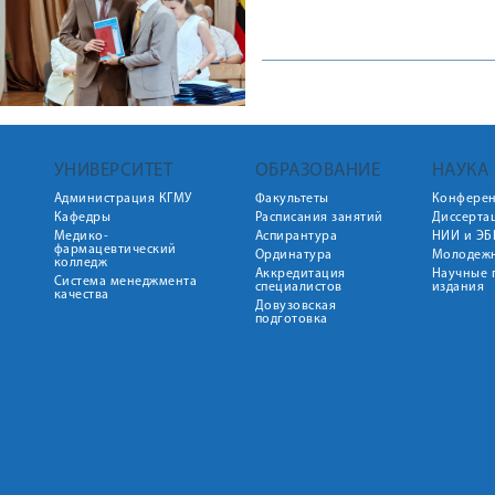
УНИВЕРСИТЕТ
ОБРАЗОВАНИЕ
НАУКА
Администрация КГМУ
Факультеты
Конфере
Кафедры
Расписания занятий
Диссерта
Медико-
Аспирантура
НИИ и ЭБ
фармацевтический
Ординатура
Молодежн
колледж
Аккредитация
Научные 
Система менеджмента
специалистов
издания
качества
Довузовская
подготовка