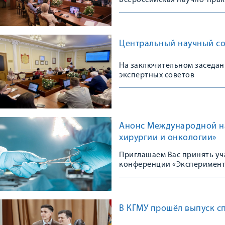
Всероссийская научно-пра
Центральный научный сов
На заключительном заседан
экспертных советов
Анонс Международной н
хирургии и онкологии»
Приглашаем Вас принять у
конференции «Эксперимент 
В КГМУ прошёл выпуск с