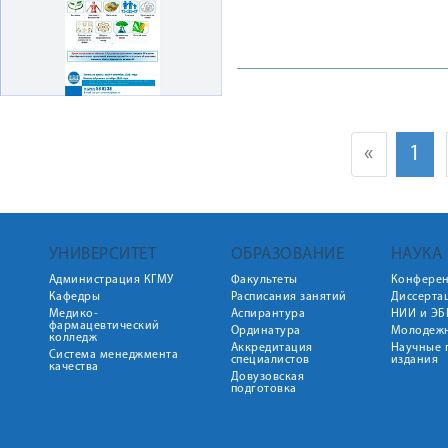
«
1
УНИВЕРСИТЕТ
ОБРАЗОВАНИЕ
НАУКА
Администрация КГМУ
Факультеты
Конфере
Кафедры
Расписания занятий
Диссерта
Медико-
Аспирантура
НИИ и ЭБ
фармацевтический
Ординатура
Молодежн
колледж
Аккредитация
Научные 
Система менеджмента
специалистов
издания
качества
Довузовская
подготовка