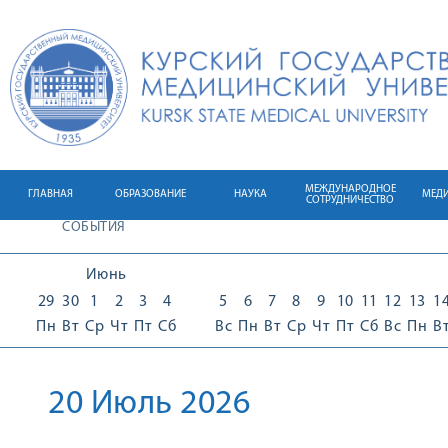
МЕЖДУНАРОДНОЕ
ГЛАВНАЯ
ОБРАЗОВАНИЕ
НАУКА
МЕД
СОТРУДНИЧЕСТВО
СОБЫТИЯ
Июнь
29
30
1
2
3
4
5
6
7
8
9
10
11
12
13
1
Пн
Вт
Ср
Чт
Пт
Сб
Вс
Пн
Вт
Ср
Чт
Пт
Сб
Вс
Пн
В
20 Июль 2026