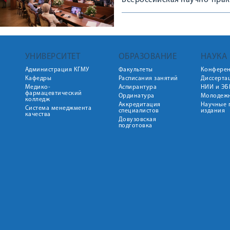
Всероссийская научно-пра
УНИВЕРСИТЕТ
ОБРАЗОВАНИЕ
НАУКА
Администрация КГМУ
Факультеты
Конфере
Кафедры
Расписания занятий
Диссерта
Медико-
Аспирантура
НИИ и ЭБ
фармацевтический
Ординатура
Молодежн
колледж
Аккредитация
Научные 
Система менеджмента
специалистов
издания
качества
Довузовская
подготовка