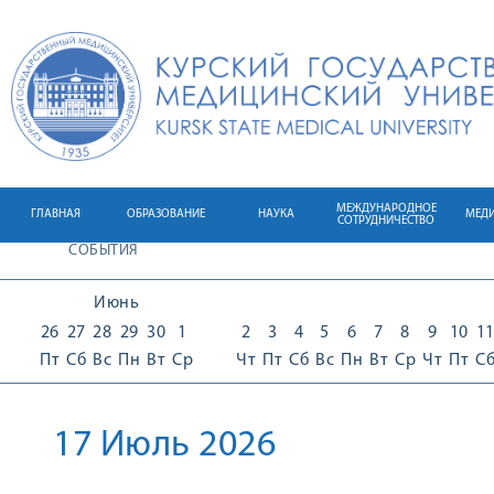
МЕЖДУНАРОДНОЕ
ГЛАВНАЯ
ОБРАЗОВАНИЕ
НАУКА
МЕД
СОТРУДНИЧЕСТВО
СОБЫТИЯ
Июнь
26
27
28
29
30
1
2
3
4
5
6
7
8
9
10
1
Пт
Сб
Вс
Пн
Вт
Ср
Чт
Пт
Сб
Вс
Пн
Вт
Ср
Чт
Пт
С
17 Июль 2026