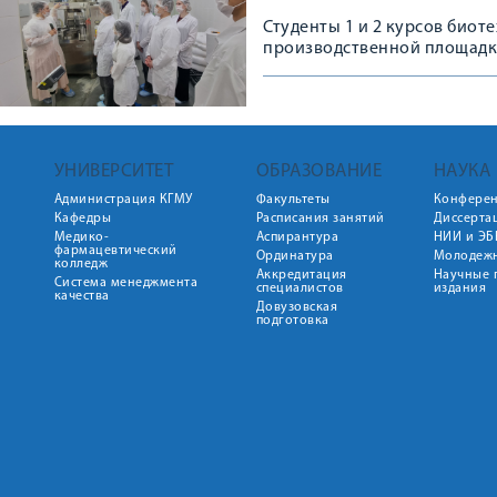
Студенты 1 и 2 курсов биот
производственной площадк
УНИВЕРСИТЕТ
ОБРАЗОВАНИЕ
НАУКА
Администрация КГМУ
Факультеты
Конфере
Кафедры
Расписания занятий
Диссерта
Медико-
Аспирантура
НИИ и ЭБ
фармацевтический
Ординатура
Молодежн
колледж
Аккредитация
Научные 
Система менеджмента
специалистов
издания
качества
Довузовская
подготовка