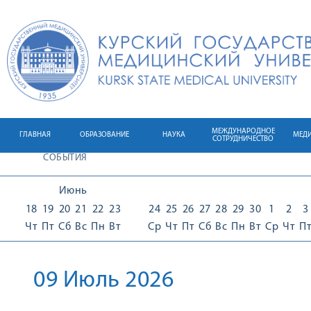
МЕЖДУНАРОДНОЕ
ГЛАВНАЯ
ОБРАЗОВАНИЕ
НАУКА
МЕД
СОТРУДНИЧЕСТВО
СОБЫТИЯ
Июнь
18
19
20
21
22
23
24
25
26
27
28
29
30
1
2
3
Чт
Пт
Сб
Вс
Пн
Вт
Ср
Чт
Пт
Сб
Вс
Пн
Вт
Ср
Чт
П
09 Июль 2026