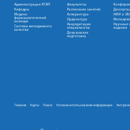
Администрация КГМУ
Факультеты
Конфере
Кафедры
Расписания занятий
Диссерта
Медико-
Аспирантура
НИИ и ЭБ
фармацевтический
Ординатура
Молодежн
колледж
Аккредитация
Научные 
Система менеджмента
специалистов
издания
качества
Довузовская
подготовка
Главная
Карты
Поиск
Условия использования информации
Экстрен