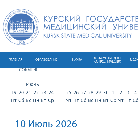
МЕЖДУНАРОДНОЕ
ГЛАВНАЯ
ОБРАЗОВАНИЕ
НАУКА
МЕД
СОТРУДНИЧЕСТВО
СОБЫТИЯ
Июнь
19
20
21
22
23
24
25
26
27
28
29
30
1
2
3
4
Пт
Сб
Вс
Пн
Вт
Ср
Чт
Пт
Сб
Вс
Пн
Вт
Ср
Чт
Пт
С
10 Июль 2026