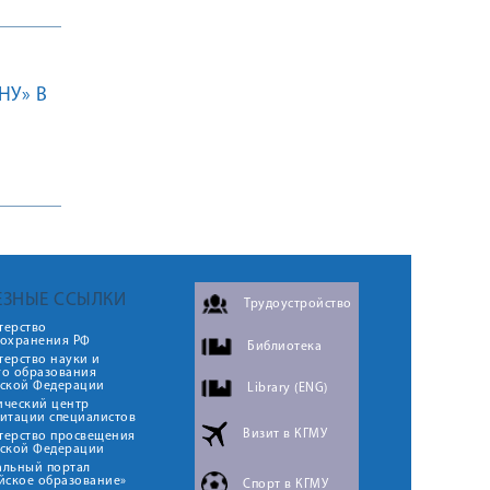
НУ» В
ЕЗНЫЕ ССЫЛКИ
Трудоустройство
терство
оохранения РФ
Библиотека
ерство науки и
го образования
йской Федерации
Library (ENG)
ический центр
итации специалистов
Визит в КГМУ
терство просвещения
йской Федерации
альный портал
йское образование»
Спорт в КГМУ