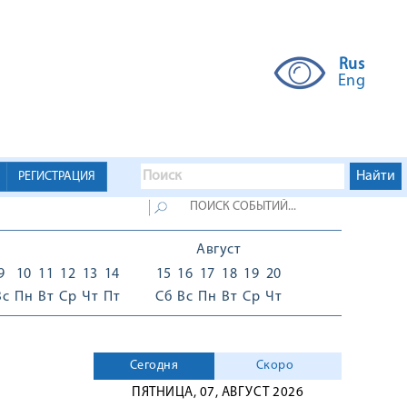
Rus
Eng
РЕГИСТРАЦИЯ
Август
9
10
11
12
13
14
15
16
17
18
19
20
Вс
Пн
Вт
Ср
Чт
Пт
Сб
Вс
Пн
Вт
Ср
Чт
Сегодня
Скоро
ПЯТНИЦА, 07, АВГУСТ 2026