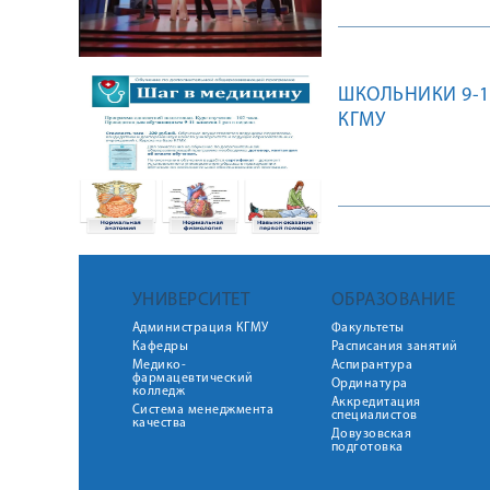
ШКОЛЬНИКИ 9-1
КГМУ
УНИВЕРСИТЕТ
ОБРАЗОВАНИЕ
Администрация КГМУ
Факультеты
Кафедры
Расписания занятий
Медико-
Аспирантура
фармацевтический
Ординатура
колледж
Аккредитация
Система менеджмента
специалистов
качества
Довузовская
подготовка