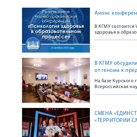
Анонс конферен
В КГМУ состоится
здоровья в образ
В КГМУ обсудили
от генома к пре
На базе Курского 
Всероссийская на
СМЕНА «ЕДИНСТ
«ТЕРРИТОРИИ 