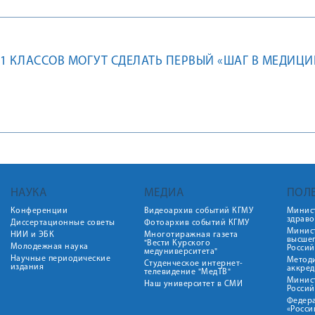
1 КЛАССОВ МОГУТ СДЕЛАТЬ ПЕРВЫЙ «ШАГ В МЕДИЦИ
НАУКА
МЕДИА
ПОЛ
Конференции
Видеоархив событий КГМУ
Минис
здрав
Диссертационные советы
Фотоархив событий КГМУ
Минист
НИИ и ЭБК
Многотиражная газета
высше
"Вести Курского
Молодежная наука
Росси
медуниверситета"
Научные периодические
Метод
Студенческое интернет-
издания
аккред
телевидение "МедТВ"
Минис
Наш университет в СМИ
Росси
Федер
«Росси