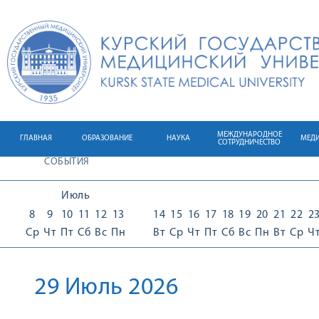
МЕЖДУНАРОДНОЕ
ГЛАВНАЯ
ОБРАЗОВАНИЕ
НАУКА
МЕД
СОТРУДНИЧЕСТВО
СОБЫТИЯ
Июль
8
9
10
11
12
13
14
15
16
17
18
19
20
21
22
2
Ср
Чт
Пт
Сб
Вс
Пн
Вт
Ср
Чт
Пт
Сб
Вс
Пн
Вт
Ср
Ч
29 Июль 2026