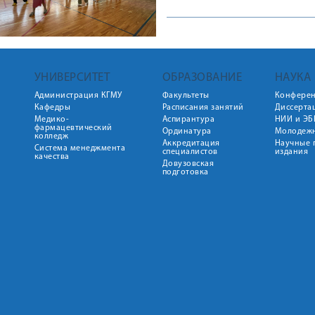
УНИВЕРСИТЕТ
ОБРАЗОВАНИЕ
НАУКА
Администрация КГМУ
Факультеты
Конфере
Кафедры
Расписания занятий
Диссерта
Медико-
Аспирантура
НИИ и ЭБ
фармацевтический
Ординатура
Молодежн
колледж
Аккредитация
Научные 
Система менеджмента
специалистов
издания
качества
Довузовская
подготовка