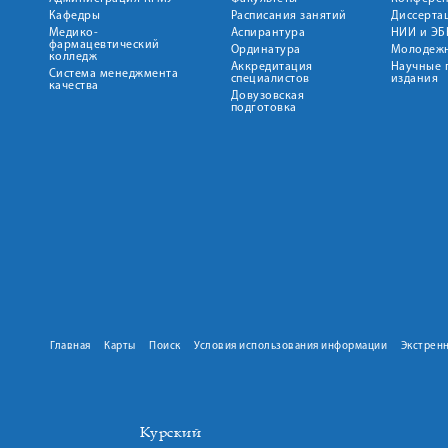
Кафедры
Расписания занятий
Диссерта
Медико-
Аспирантура
НИИ и ЭБ
фармацевтический
Ординатура
Молодежн
колледж
Аккредитация
Научные 
Система менеджмента
специалистов
издания
качества
Довузовская
подготовка
Главная
Карты
Поиск
Условия использования информации
Экстрен
Курский