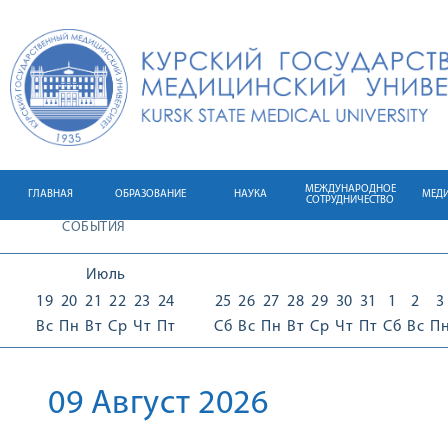
МЕЖДУНАРОДНОЕ
ГЛАВНАЯ
ОБРАЗОВАНИЕ
НАУКА
МЕД
СОТРУДНИЧЕСТВО
СОБЫТИЯ
Июль
19
20
21
22
23
24
25
26
27
28
29
30
31
1
2
3
Вс
Пн
Вт
Ср
Чт
Пт
Сб
Вс
Пн
Вт
Ср
Чт
Пт
Сб
Вс
П
09 Август 2026