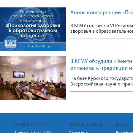
Анонс конференции «Пси
В КГМУ состоится VI Регио
здоровья в образовательно
В КГМУ обсудили «Генет
от генома к предикции 
На базе Курского государс
Всероссийская научно-пра
УНИВЕРСИТЕТ
ОБРАЗОВАНИЕ
НАУКА
Администрация КГМУ
Факультеты
Конфере