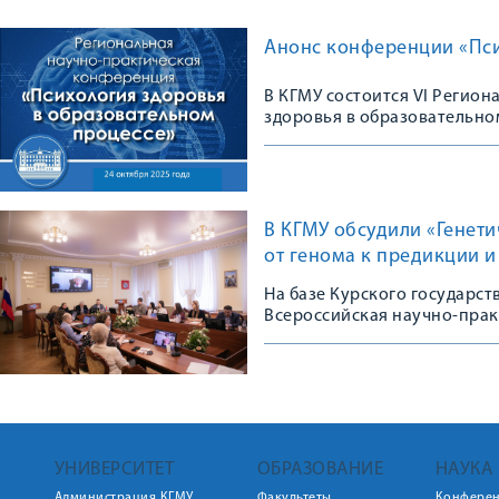
Анонс конференции «Пси
В КГМУ состоится VI Регио
здоровья в образовательно
В КГМУ обсудили «Генет
от генома к предикции 
На базе Курского государс
Всероссийская научно-пра
УНИВЕРСИТЕТ
ОБРАЗОВАНИЕ
НАУКА
Администрация КГМУ
Факультеты
Конфере