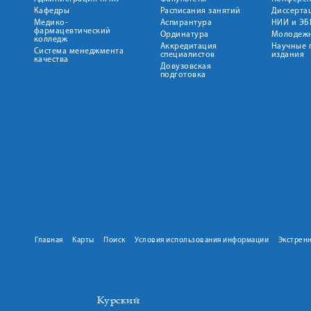
Кафедры
Расписания занятий
Диссерта
Медико-
Аспирантура
НИИ и ЭБ
фармацевтический
Ординатура
Молодежн
колледж
Аккредитация
Научные 
Система менеджмента
специалистов
издания
качества
Довузовская
подготовка
Главная
Карты
Поиск
Условия использования информации
Экстрен
Курский