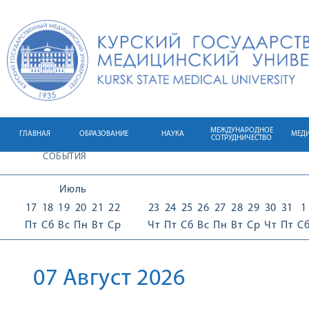
МЕЖДУНАРОДНОЕ
ГЛАВНАЯ
ОБРАЗОВАНИЕ
НАУКА
МЕД
СОТРУДНИЧЕСТВО
СОБЫТИЯ
Июль
17
18
19
20
21
22
23
24
25
26
27
28
29
30
31
1
Пт
Сб
Вс
Пн
Вт
Ср
Чт
Пт
Сб
Вс
Пн
Вт
Ср
Чт
Пт
С
07 Август 2026