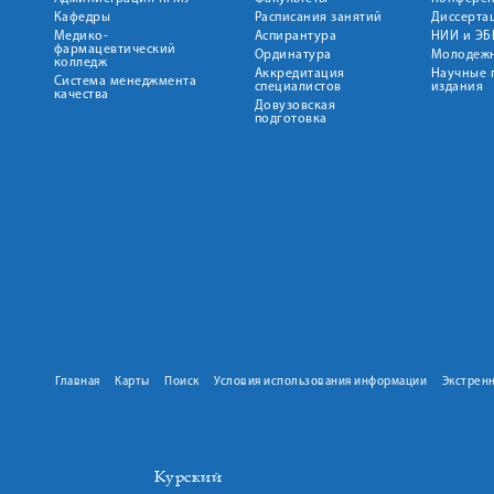
Кафедры
Расписания занятий
Диссерта
Медико-
Аспирантура
НИИ и ЭБ
фармацевтический
Ординатура
Молодежн
колледж
Аккредитация
Научные 
Система менеджмента
специалистов
издания
качества
Довузовская
подготовка
Главная
Карты
Поиск
Условия использования информации
Экстрен
Курский