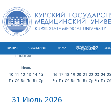
МЕЖДУНАРОДНОЕ
ГЛАВНАЯ
ОБРАЗОВАНИЕ
НАУКА
МЕД
СОТРУДНИЧЕСТВО
СОБЫТИЯ
Июль
10
11
12
13
14
15
16
17
18
19
20
21
22
23
24
2
Пт
Сб
Вс
Пн
Вт
Ср
Чт
Пт
Сб
Вс
Пн
Вт
Ср
Чт
Пт
С
31 Июль 2026