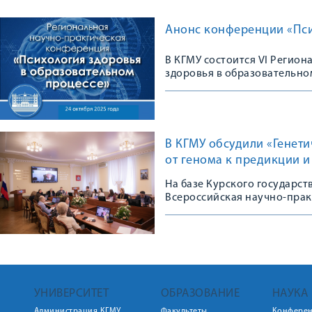
Анонс конференции «Пси
В КГМУ состоится VI Регио
здоровья в образовательно
В КГМУ обсудили «Генет
от генома к предикции 
На базе Курского государс
Всероссийская научно-пра
УНИВЕРСИТЕТ
ОБРАЗОВАНИЕ
НАУКА
Администрация КГМУ
Факультеты
Конфере